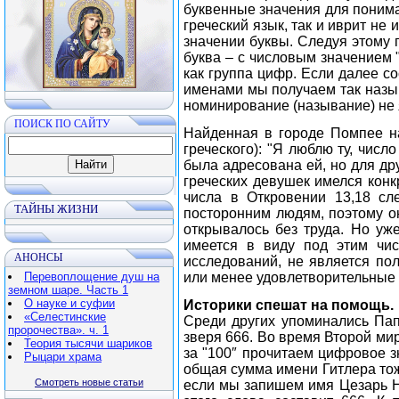
буквенные значения для понима
греческий язык, так и иврит не
значении буквы. Следуя этому 
буква – с числовым значением "
как группа цифр. Если далее со
именами мы получаем так назыв
номинирование (называние) не
ПОИСК ПО САЙТУ
Найденная в городе Помпее на
греческого): "Я люблю ту, числ
была адресована ей, но для др
греческих девушек имелся конк
числа в Откровении 13,18 сле
ТАЙНЫ ЖИЗНИ
посторонним людям, поэтому он
открывалось без труда. Но уже
имеется в виду под этим чис
АНОНСЫ
исследований, не является по
Перевоплощение душ на
или менее удовлетворительные
земном шаре. Часть 1
О науке и суфии
Историки спешат на помощь.
«Селестинские
Среди других упоминались Пап
пророчества». ч. 1
зверя 666. Во время Второй мир
Теория тысячи шариков
за "100″ прочитаем цифровое зн
Рыцари храма
общая сумма имени Гитлера тож
Смотреть новые статьи
если мы запишем имя Цезарь Не