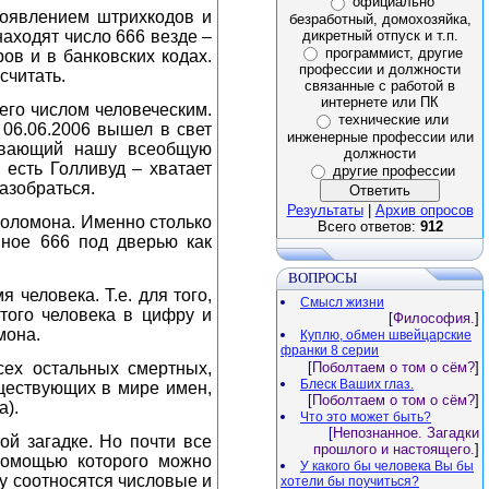
официально
появлением штрихкодов и
безработный, домохозяйка,
дикретный отпуск и т.п.
аходят число 666 везде –
программист, другие
ов и в банковских кодах.
профессии и должности
считать.
связанные с работой в
интернете или ПК
его числом человеческим.
технические или
 06.06.2006 вышел в свет
инженерные профессии или
зывающий нашу всеобщую
должности
 есть Голливуд – хватает
другие профессии
азобраться.
Результаты
|
Архив опросов
 Соломона. Именно столько
Всего ответов:
912
нное 666 под дверью как
ВОПРОСЫ
 человека. Т.е. для того,
Смысл жизни
того человека в цифру и
[
Философия.
]
мона.
Куплю, обмен швейцарские
франки 8 серии
сех остальных смертных,
[
Поболтаем о том о сём?
]
Блеск Ваших глаз.
уществующих в мире имен,
[
Поболтаем о том о сём?
]
а).
Что это может быть?
[
Непознанное. Загадки
ой загадке. Но почти все
прошлого и настоящего.
]
 помощью которого можно
У какого бы человека Вы бы
му соотносятся числовые и
хотели бы поучиться?