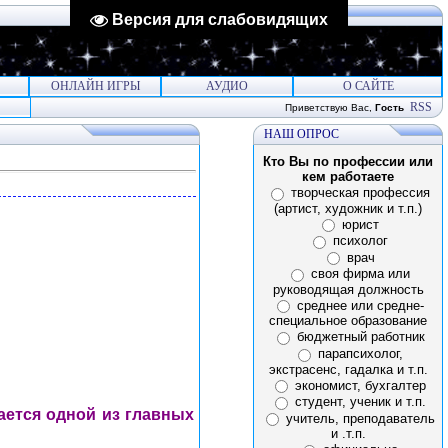
Версия для слабовидящих
ОНЛАЙН ИГРЫ
АУДИО
О САЙТЕ
RSS
Приветствую Вас
,
Гость
НАШ ОПРОС
Кто Вы по профессии или
кем работаете
творческая профессия
(артист, художник и т.п.)
юрист
психолог
врач
своя фирма или
руководящая должность
среднее или средне-
специальное образование
бюджетный работник
парапсихолог,
экстрасенс, гадалка и т.п.
экономист, бухгалтер
студент, ученик и т.п.
тается одной из главных
учитель, преподаватель
и .т.п.