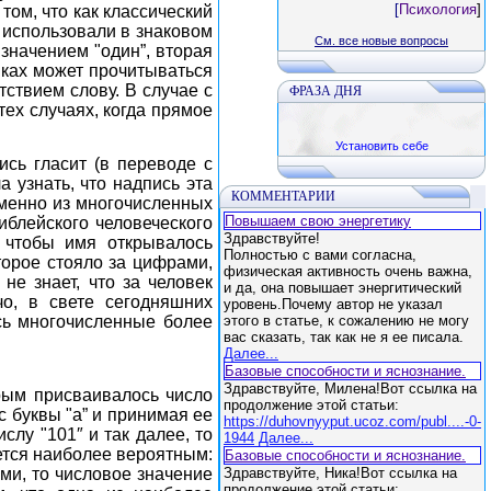
[
Психология
]
ом, что как классический
о использовали в знаковом
См. все новые вопросы
значением "один”, вторая
зыках может прочитываться
тствием слову. В случае с
ФРАЗА ДНЯ
ех случаях, когда прямое
Установить себе
сь гласит (в переводе с
а узнать, что надпись эта
КОММЕНТАРИИ
именно из многочисленных
Повышаем свою энергетику
иблейского человеческого
Здравствуйте!
, чтобы имя открывалось
Полностью с вами согласна,
торое стояло за цифрами,
физическая активность очень важна,
не знает, что за человек
и да, она повышает энергитический
о, в свете сегодняшних
уровень.Почему автор не указал
сь многочисленные более
этого в статье, к сожалению не могу
вас сказать, так как не я ее писала.
Далее...
Базовые способности и яснознание.
Здравствуйте, Милена!Вот ссылка на
рым присваивалось число
продолжение этой статьи:
с буквы "а” и принимая ее
https://duhovnyyput.ucoz.com/publ....-0-
слу "101″ и так далее, то
1944
Далее...
ется наиболее вероятным:
Базовые способности и яснознание.
ми, то числовое значение
Здравствуйте, Ника!Вот ссылка на
продолжение этой статьи: