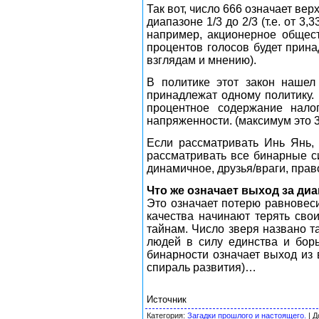
Так вот, число 666 означает ве
диапазоне 1/3 до 2/3 (т.е. от 3
например, акционерное общест
процентов голосов будет прин
взглядам и мнению).
В политике этот закон нашел
принадлежат одному политику.
процентное содержание нало
напряженности. (максимум это 
Если рассматривать Инь Янь,
рассматривать все бинарные си
динамичное, друзья/враги, прав
Что же означает выход за ди
Это означает потерю равновеси
качества начинают терять свои
тайнам. Число зверя названо т
людей в силу единства и бор
бинарности означает выход из 
спираль развития)…
Источник
Категория
:
Загадки прошлого и настоящего.
|
Д