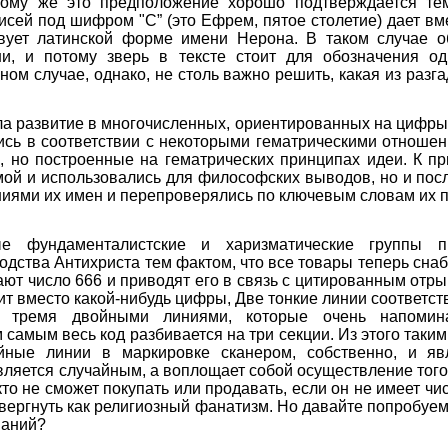
 тому же это предположение хорошо подтверждается те
исей под шифром "С” (это Ефрем, пятое столетие) дает вме
твует латинской форме имени Нерона. В таком случае о
и, и потому зверь в тексте стоит для обозначения од
ом случае, однако, не столь важно решить, какая из разга
а развитие в многочисленных, ориентированных на цифры 
ись в соответствии с некоторыми гематрическими отноше
, но построенные на гематрических принципах идеи. К п
мой и использовались для философских выводов, но и пос
иями их имен и перепроверялись по ключевым словам их п
е фундаменталистские и харизматические группы пы
дства Антихриста тем фактом, что все товары теперь сна
ют число 666 и приводят его в связь с цитированным отр
ит вместо какой-нибудь цифры, Две тонкие линии соответств
н тремя двойными линиями, которые очень напомин
 самым весь код разбивается на три секции. Из этого таки
йные линии в маркировке сканером, собственно, и яв
ляется случайным, а воплощает собой осуществление того,
то не сможет покупать или продавать, если он не имеет чи
вергнуть как религиозный фанатизм. Но давайте попробуем 
ваний?