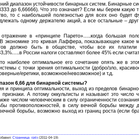
рхний диапазон устойчивости бинарных систем. Бинарные с
,33333 до 6,66666). Что это означает? Если мы берем какую
во, то с наибольшей полезностью для всех оно будет фу
адлежать одному держателю акций, а все остальные – др
 отражение в «принципе Парето»…..когда большая поло
 В экономике это кривая Лаффера, показывающее какое 
гов должно быть в обществе, чтобы все их платили
33,3%…..в России налоги составляют более 45% если считат
 то наиболее оптимальное его сочетание опять же в эт
стемы с точки зрения оптимальности (добро/зло, красивое
оверные/еретики, возможное/невозможное) и т.д.
апазон 6,66 для бинарной системы?
я и принципа оптимальности, выход из пределов бинарно
 признаки. А потому оккультисты и называют это число 
акже числом человеческим в силу ограниченности сознан
ьбы противоположностей, в силу вечной борьбы между 
вечной борьбы, возможно выход из границ роста (если бра
обавил
:
Странница_грёз
(2011-04-19)