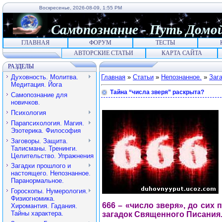
Воскресенье, 2026-08-09, 1:55 PM
Самопознание
-
Путь
Домо
ГЛАВНАЯ
ФОРУМ
ТЕСТЫ
АВТОРСКИЕ СТАТЬИ
КАРТА САЙТА
РАЗДЕЛЫ
Духовность. Молитва.
Главная
»
Статьи
»
Непознанное.
»
Заг
Медитация. Йога
Тайна “числа зверя” раскрыта?
Самопознание для
новичков.
Психология
Парапсихология. Магия.
Эзотерика. Философия
Заговоры. Защита.
Талисманы. Тренинги.
Целительство. Упражнения
Загадки прошлого и
настоящего. Непознанное.
Паранормальное.
Гороскопы. Нумерология.
Физиогномика.
666 – «число зверя», до сих
Хиромантия. Гадания.
Тайны характера.
загадок Священного Писания