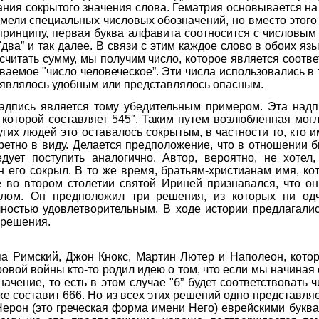
ния сокрытого значения слова. Гематрия основывается на т
 имели специальных числовых обозначений, но вместо этог
принципу, первая буква алфавита соотносится с числовым 
два” и так далее. В связи с этим каждое слово в обоих я
считать сумму, мы получим число, которое является соотве
аемое "число человеческое”. Эти числа использовались в т
 являлось удобным или представлялось опасным.
дпись является тому убедительным примером. Эта надпи
о которой составляет 545″. Таким путем возлюбленная могл
угих людей это оставалось сокрытым, в частности то, кто 
ретно в виду. Делается предположение, что в отношении б
дует поступить аналогично. Автор, вероятно, не хотел
 его сокрыл. В то же время, братьям-христианам имя, ко
 во втором столетии святой Ириней признавался, что он 
лом. Он предположил три решения, из которых ни одч
лностью удовлетворительным. В ходе истории предлагали
 решения.
а Римский, Джон Кнокс, Мартин Лютер и Наполеон, кото
овой войны кто-то родил идею о том, что если мы начиная 
ачение, то есть в этом случае "б” будет соответствовать чи
е составит 666. Но из всех этих решений одно представля
рон (это греческая форма имени Него) еврейскими буква