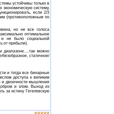
истемы устойчивы только в
 то экономическую систему,
нкционировать, если 2/3
угим (противоположным по
вина, но не все голоса
максимально оптимальное
 и не было социальной
ь от прибыли).
ом диапазоне….так можно
/безобразное, статичное/
сти и тогда все бинарные
числом доступа к великим
ия и двоичности мышления
добром и злом. Выход из
ть за истину Гегелевскую