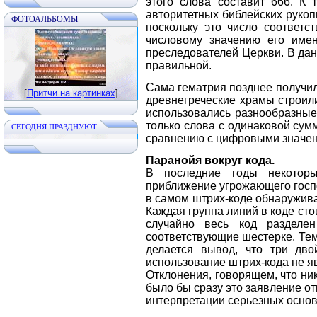
этого слова составит 666. К
авторитетных библейских рукоп
ФОТОАЛЬБОМЫ
поскольку это число соответс
числовому значению его имен
преследователей Церкви. В данн
правильной.
Сама гематрия позднее получил
[
Притчи на картинках
]
древнегреческие храмы строил
использовались разнообразные
только слова с одинаковой сум
CЕГОДНЯ ПРАЗДНУЮТ
сравнению с цифровыми значен
Паранойя вокруг кода.
В последние годы некоторы
приближение угрожающего госпо
в самом штрих-коде обнаружива
Каждая группа линий в коде сто
случайно весь код разделе
соответствующие шестерке. Тем
делается вывод, что три дво
использование штрих-кода не яв
Отклонения, говорящем, что ник
было бы сразу это заявление от
интерпретации серьезных осно