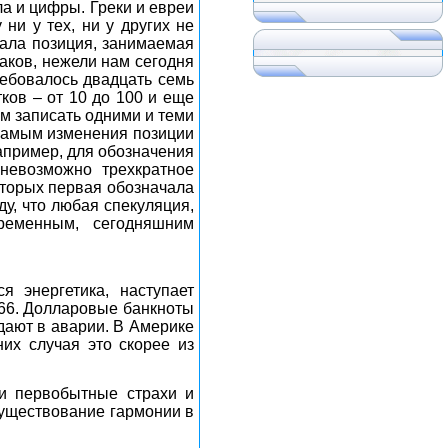
ла и цифры. Греки и евреи
ни у тех, ни у других не
вала позиция, занимаемая
аков, нежели нам сегодня
ребовалось двадцать семь
тков – от 10 до 100 и еще
нам записать одними и теми
 самым изменения позиции
например, для обозначения
 невозможно трехкратное
оторых первая обозначала
ду, что любая спекуляция,
ременным, сегодняшним
я энергетика, наступает
666. Долларовые банкноты
дают в аварии. В Америке
их случая это скорее из
и первобытные страхи и
существование гармонии в