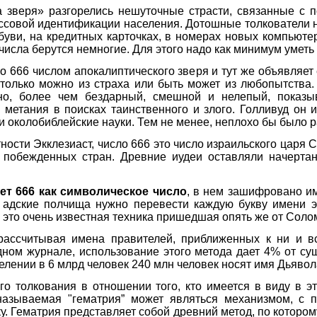
а зверя» разгорелись нешуточные страсти, связанные с 
совой идентификации населения. Дотошные толкователи н
обуви, на кредитных карточках, в номерах новых компьютер
числа берутся немногие. Для этого надо как минимум уметь 
о 666 числом апокалиптического зверя и тут же объявляет 
 только можно из страха или быть может из любопытства.
но, более чем бездарный, смешной и нелепый, пока
метания в поисках таинственного и злого. Голливуд он и
и околобиблейские науки. Тем не менее, неплохо бы было р
стности Экклезиаст, число 666 это число израильского царя
с побежденных стран. Древние иудеи оставляли начерта
ет 666 как символическое число
, в нем зашифровано имя
 адские полчища нужно перевести каждую букву имени э
и это очень известная техника пришедшая опять же от Соло
 рассчитывая имена правителей, приближенных к ни и в
дном журнале, использование этого метода дает 4% от с
елении в 6 млрд человек 240 млн человек носят имя Дьявол
 толкования в отношении того, кто имеется в виду в эт
 называемая "гематрия” может являться механизмом, с
ку. Гематрия представляет собой древний метод, по которо