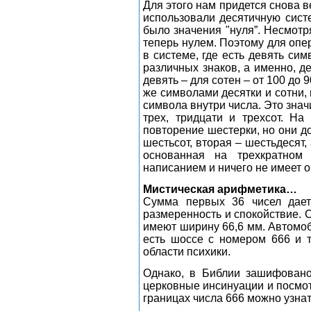
Для этого нам придется снова в
использовали десятичную систе
было значения "нуля”. Несмотр
теперь нулем. Поэтому для опе
в системе, где есть девять си
различных знаков, а именно, де
девять – для сотен – от 100 до 
же символами десятки и сотни,
символа внутри числа. Это знач
трех, тридцати и трехсот. Н
повторение шестерки, но они д
шестьсот, вторая – шестьдесят,
основанная на трехкратном 
написанием и ничего не имеет 
Мистическая арифметика…
Сумма первых 36 чисел дает 
размеренность и спокойствие. 
имеют ширину 66,6 мм. Автомоб
есть шоссе с номером 666 и т
области психики.
Однако, в Библии зашифовано
церковные инсинуации и посмот
границах числа 666 можно узнат