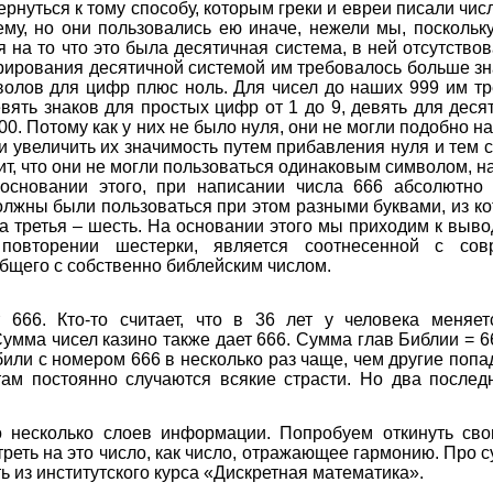
ернуться к тому способу, которым греки и евреи писали чис
му, но они пользовались ею иначе, нежели мы, поскольку 
я на то что это была десятичная система, в ней отсутство
рирования десятичной системой им требовалось больше зн
мволов для цифр плюс ноль. Для чисел до наших 999 им т
вять знаков для простых цифр от 1 до 9, девять для деся
900. Потому как у них не было нуля, они не могли подобно 
 и увеличить их значимость путем прибавления нуля и тем
ит, что они не могли пользоваться одинаковым символом, 
а основании этого, при написании числа 666 абсолютно
олжны были пользоваться при этом разными буквами, из к
 а третья – шесть. На основании этого мы приходим к выво
повторении шестерки, является соотнесенной с сов
общего с собственно библейским числом.
666. Кто-то считает, что в 36 лет у человека меняетс
Сумма чисел казино также дает 666. Сумма глав Библии = 
или с номером 666 в несколько раз чаще, чем другие попа
ам постоянно случаются всякие страсти. Но два последн
 несколько слоев информации. Попробуем откинуть сво
реть на это число, как число, отражающее гармонию. Про 
ь из институтского курса «Дискретная математика».