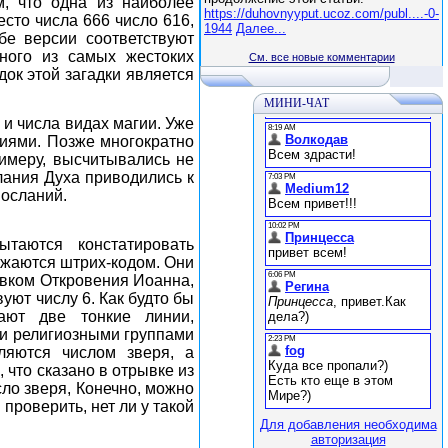
м, что одна из наиболее
https://duhovnyyput.ucoz.com/publ....-0-
сто числа 666 число 616,
1944
Далее...
бе версии соответствуют
ного из самых жестоких
См. все новые комментарии
док этой загадки является
МИНИ-ЧАТ
и числа видах магии. Уже
ниями. Позже многократно
римеру, высчитывались не
лания Духа приводились к
осланий.
таются констатировать
бжаются штрих-кодом. Они
ывком Откровения Иоанна,
уют числу 6. Как будто бы
ают две тонкие линии,
ми религиозными группами
ляются числом зверя, а
 что сказано в отрывке из
сло зверя, Конечно, можно
проверить, нет ли у такой
Для добавления необходима
авторизация