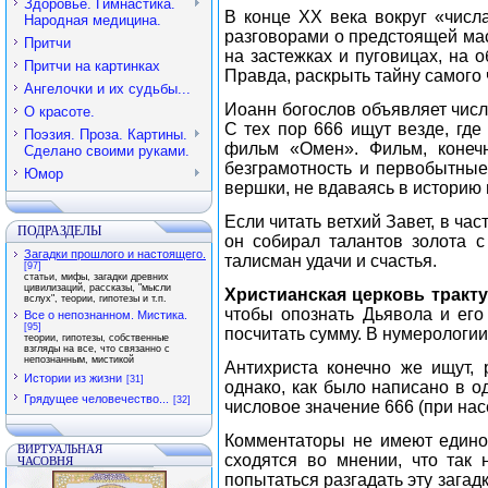
Здоровье. Гимнастика.
В конце ХХ века вокруг «числ
Народная медицина.
разговорами о предстоящей мас
Притчи
на застежках и пуговицах, на 
Притчи на картинках
Правда, раскрыть тайну самого 
Ангелочки и их судьбы...
Иоанн богослов объявляет числ
О красоте.
С тех пор 666 ищут везде, где
Поэзия. Проза. Картины.
фильм «Омен». Фильм, конеч
Сделано своими руками.
безграмотность и первобытные 
Юмор
вершки, не вдаваясь в историю 
Если читать ветхий Завет, в ча
ПОДРАЗДЕЛЫ
он собирал талантов золота 
Загадки прошлого и настоящего.
талисман удачи и счастья.
[97]
статьи, мифы, загадки древних
цивилизаций, рассказы, "мысли
Христианская церковь тракту
вслух", теории, гипотезы и т.п.
чтобы опознать Дьявола и его
Все о непознанном. Мистика.
[95]
посчитать сумму. В нумерологи
теории, гипотезы, собственные
взгляды на все, что связанно с
непознанным, мистикой
Антихриста конечно же ищут,
Истории из жизни
[31]
однако, как было написано в о
Грядущее человечество...
[32]
числовое значение 666 (при нас
Комментаторы не имеют единого
ВИРТУАЛЬНАЯ
сходятся во мнении, что так
ЧАСОВНЯ
попытаться разгадать эту загад