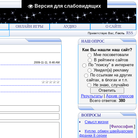
Версия для слабовидящих
ОНЛАЙН ИГРЫ
АУДИО
О САЙТЕ
RSS
Приветствую Вас
,
Гость
НАШ ОПРОС
Как Вы нашли наш сайт?
Мне посоветовали
В рейтинге сайтов
2009-11-11, 8:46 AM
По "поиску" в интернете
Увидел(а) рекламу
По ссылкам на других
сайтах, в блогах и т.п.
Не знаю, случайно
Результаты
|
Архив опросов
Всего ответов:
380
ВОПРОСЫ
Смысл жизни
[
Философия.
]
Куплю, обмен швейцарские
франки 8 серии