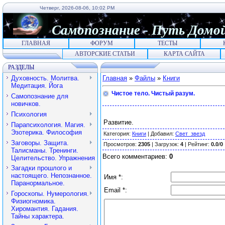
Четверг, 2026-08-06, 10:02 PM
Самопознание
-
Путь
Домо
ГЛАВНАЯ
ФОРУМ
ТЕСТЫ
АВТОРСКИЕ СТАТЬИ
КАРТА САЙТА
РАЗДЕЛЫ
Духовность. Молитва.
Главная
»
Файлы
»
Книги
Медитация. Йога
Чистое тело. Чистый разум.
Самопознание для
новичков.
Психология
Развитие.
Парапсихология. Магия.
Эзотерика. Философия
Категория
:
Книги
|
Добавил
:
Свет_звезд
Заговоры. Защита.
Просмотров
:
2305
|
Загрузок
:
4
|
Рейтинг
:
0.0
/
0
Талисманы. Тренинги.
Всего комментариев
:
0
Целительство. Упражнения
Загадки прошлого и
настоящего. Непознанное.
Имя *:
Паранормальное.
Email *:
Гороскопы. Нумерология.
Физиогномика.
Хиромантия. Гадания.
Тайны характера.