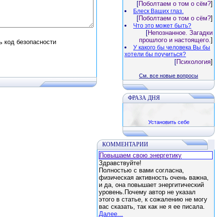
[
Поболтаем о том о сём?
]
Блеск Ваших глаз.
[
Поболтаем о том о сём?
]
Что это может быть?
[
Непознанное. Загадки
прошлого и настоящего.
]
У какого бы человека Вы бы
хотели бы поучиться?
[
Психология
]
См. все новые вопросы
ФРАЗА ДНЯ
Установить себе
КОММЕНТАРИИ
Повышаем свою энергетику
Здравствуйте!
Полностью с вами согласна,
физическая активность очень важна,
и да, она повышает энергитический
уровень.Почему автор не указал
этого в статье, к сожалению не могу
вас сказать, так как не я ее писала.
Далее...