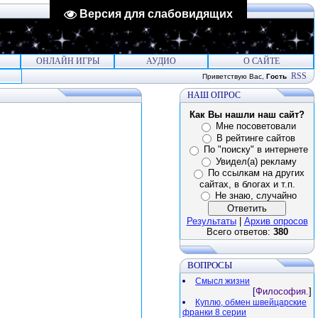
Версия для слабовидящих
ОНЛАЙН ИГРЫ
АУДИО
О САЙТЕ
RSS
Приветствую Вас
,
Гость
НАШ ОПРОС
Как Вы нашли наш сайт?
Мне посоветовали
В рейтинге сайтов
По "поиску" в интернете
Увидел(а) рекламу
По ссылкам на других
сайтах, в блогах и т.п.
Не знаю, случайно
Результаты
|
Архив опросов
Всего ответов:
380
ВОПРОСЫ
Смысл жизни
[
Философия.
]
Куплю, обмен швейцарские
франки 8 серии