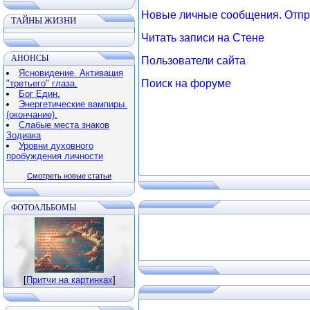
Новые личные сообщения. Отпр
ТАЙНЫ ЖИЗНИ
Читать записи на Стене
АНОНСЫ
Пользователи сайта
Ясновидение. Активация
Поиск на форуме
"третьего" глаза.
Бог Един.
Энергетические вампиры.
(окончание).
Слабые места знаков
Зодиака
Уровни духовного
пробуждения личности
Смотреть новые статьи
ФОТОАЛЬБОМЫ
[
Притчи на картинках
]