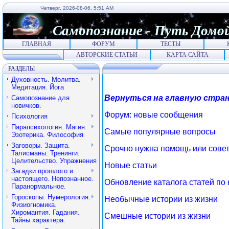
Четверг, 2026-08-06, 5:51 AM
Самопознание
-
Путь
Домо
ГЛАВНАЯ
ФОРУМ
ТЕСТЫ
АВТОРСКИЕ СТАТЬИ
КАРТА САЙТА
РАЗДЕЛЫ
Духовность. Молитва.
Медитация. Йога
Вернуться на главную стра
Самопознание для
новичков.
Форум: новые сообщения
Психология
Парапсихология. Магия.
Самые популярные вопросы
Эзотерика. Философия
Заговоры. Защита.
Срочно нужна помощь или сове
Талисманы. Тренинги.
Целительство. Упражнения
Новые статьи
Загадки прошлого и
настоящего. Непознанное.
Обновление каталога статей по
Паранормальное.
Гороскопы. Нумерология.
Необычные истории из жизни
Физиогномика.
Хиромантия. Гадания.
Смешные истории из жизни
Тайны характера.