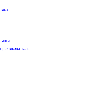
тека
тинки
практиковаться.