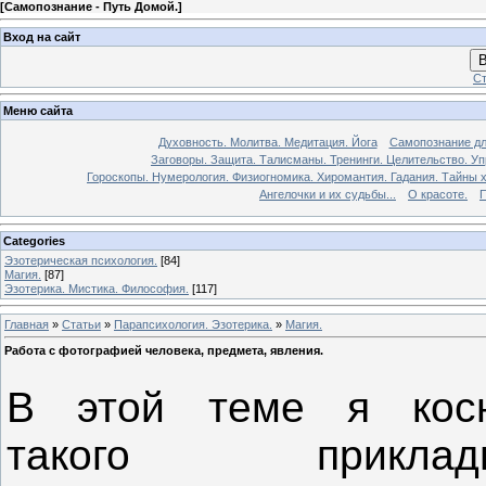
[
Самопознание - Путь Домой.
]
Вход на сайт
В
Ст
Меню сайта
Духовность. Молитва. Медитация. Йога
Самопознание дл
Заговоры. Защита. Талисманы. Тренинги. Целительство. У
Гороскопы. Нумерология. Физиогномика. Хиромантия. Гадания. Тайны х
Ангелочки и их судьбы...
О красоте.
П
Categories
Эзотерическая психология.
[84]
Магия.
[87]
Эзотерика. Мистика. Философия.
[117]
Главная
»
Статьи
»
Парапсихология. Эзотерика.
»
Магия.
Работа с фотографией человека, предмета, явления.
В этой теме я косн
такого прикладн