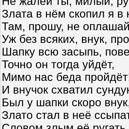
Не жалей ты, милый, ру
Злата в нём скопил я в 
Там, прошу, не оплашай
Уж без всяких, внук, пр
Шапку всю засыпь, пове
Точно он тогда уйдёт,
Мимо нас беда пройдёт
И внучок схватил сундук
Был у шапки скоро внук
Злато стал в неё ссыпа
Словом злым её ругать,