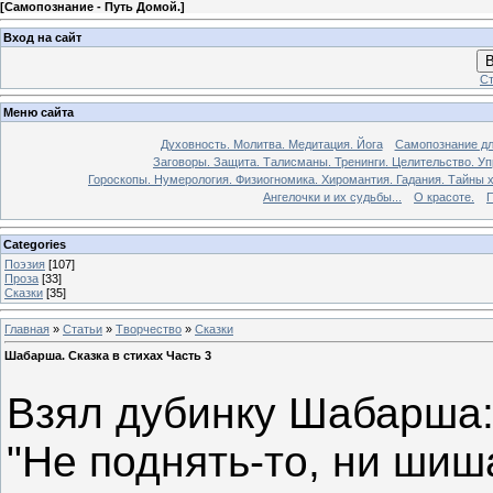
[
Самопознание - Путь Домой.
]
Вход на сайт
В
Ст
Меню сайта
Духовность. Молитва. Медитация. Йога
Самопознание дл
Заговоры. Защита. Талисманы. Тренинги. Целительство. У
Гороскопы. Нумерология. Физиогномика. Хиромантия. Гадания. Тайны х
Ангелочки и их судьбы...
О красоте.
П
Categories
Поэзия
[107]
Проза
[33]
Сказки
[35]
Главная
»
Статьи
»
Творчество
»
Сказки
Шабарша. Сказка в стихах Часть 3
Взял дубинку Шабарша
"Не поднять-то, ни шиш