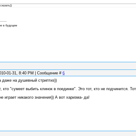
сказать))
ое в будущем
010-01-31, 8:40 PM | Сообщение #
6
ва даже на душевный стриптиз))
, кто "сумеет выбить клинок в поединке". Это тот, кто не подчинится. То
е играет никакого значения)) А вот харизма- да!