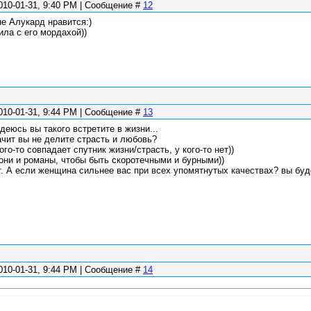
010-01-31, 9:40 PM | Сообщение #
12
не Алукард нравится:)
ила с его мордахой))
010-01-31, 9:44 PM | Сообщение #
13
адеюсь вы такого встретите в жизни...
ачит вы не делите страсть и любовь?
кого-то совпадает спутник жизни/страсть, у кого-то нет))
 они и романы, чтобы быть скоротечными и бурными))
т. А если женщина сильнее вас при всех упомятнутых качествах? вы буд
010-01-31, 9:44 PM | Сообщение #
14