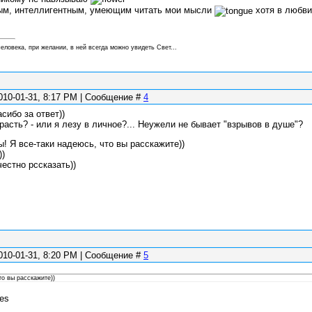
ым, интеллигентным, умеющим читать мои мысли
хотя в любви
еловека, при желании, в ней всегда можно увидеть Свет...
010-01-31, 8:17 PM | Сообщение #
4
асибо за ответ))
расть? - или я лезу в личное?... Неужели не бывает "взрывов в душе"?
ты! Я все-таки надеюсь, что вы расскажите))
))
честно рссказать))
010-01-31, 8:20 PM | Сообщение #
5
то вы расскажите))