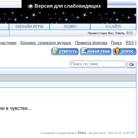
Версия для слабовидящих
ОНЛАЙН ИГРЫ
АУДИО
О САЙТЕ
RSS
Приветствую Вас
,
Гость
частники
·
Хроники: скрижали мудрых
·
Правила форума
·
Поиск
·
RSS
]
и в чувстве...
Eldia
Сообщение отредактировал
-
Воскресенье, 2010-01-31, 8:08 PM