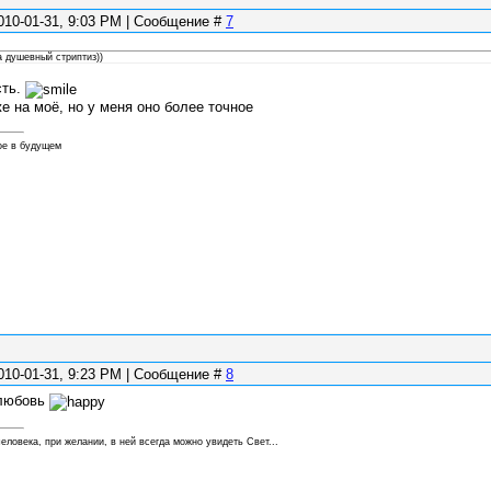
010-01-31, 9:03 PM | Сообщение #
7
на душевный стриптиз))
сть.
е на моё, но у меня оно более точное
ое в будущем
010-01-31, 9:23 PM | Сообщение #
8
 любовь
еловека, при желании, в ней всегда можно увидеть Свет...