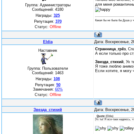
для меня романтичн
Группа: Администраторы
Сообщений:
4180
Награды:
325
Какая бы не была бы Душа у ч
Репутация:
370
Статус:
Offline
Eldia
Дата: Воскресенье, 2
Странница_грёз
, Сп
Наставник
А если только про ст
Звезда_стихий
, Ух 
Я тоже люблю анимэ
Группа: Пользователи
Если хотите, я могу 
Сообщений:
1463
Награды:
108
Репутация:
50
Замечания:
60%
Статус:
Offline
Звезда_стихий
Дата: Воскресенье, 2
Quote
(
Eldia
)
Ух ты! Я все-таки надеюсь, ч