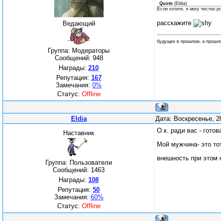
Quote
(
Eldia
)
Если хотите, я могу честно рс
расскажите
Ведающий
будущее в прошлом, а прошл
Группа: Модераторы
Сообщений:
948
Награды:
210
Репутация:
167
Замечания:
0%
Статус:
Offline
Eldia
Дата: Воскресенье, 2
О.к. ради вас - гото
Наставник
Мой мужчина- это тот
внешность при этом н
Группа: Пользователи
Сообщений:
1463
Награды:
108
Репутация:
50
Замечания:
60%
Статус:
Offline