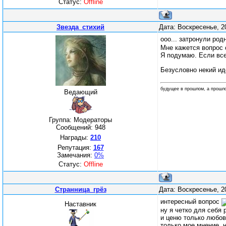
Статус:
Offline
Звезда_стихий
Дата: Воскресенье, 2
ооо... затронули род
Мне кажется вопрос 
Я подумаю. Если все
Безусловно некий ид
будущее в прошлом, а прошл
Ведающий
Группа: Модераторы
Сообщений:
948
Награды:
210
Репутация:
167
Замечания:
0%
Статус:
Offline
Странница_грёз
Дата: Воскресенье, 2
интересный вопрос
Наставник
ну я четко для себя 
и ценю только любовь
только мое мнение, 