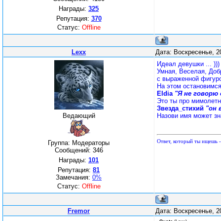
Награды:
325
Репутация:
370
Статус:
Offline
Lexx
Дата: Воскресенье, 2
Идеал девушки ... )))
Умная, Веселая, Доб
с выраженной фигуро
На этом остановимся .
Eldia
"Я не говорю 
Это ты про мимолетн
Звезда_стихий
"он 
Ведающий
Назови имя может зна
Ответ, который ты ищешь -
Группа: Модераторы
Сообщений:
346
Награды:
101
Репутация:
81
Замечания:
0%
Статус:
Offline
Fremor
Дата: Воскресенье, 2