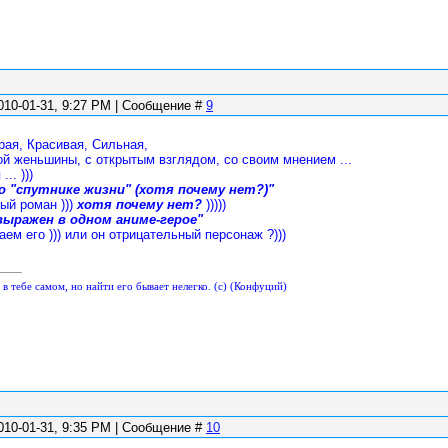
010-01-31, 9:27 PM | Сообщение #
9
рая, Красивая, Сильная,
й женьшины, с открытым взглядом, со своим мнением ...
.. )))
о "спутнике жизни" (хотя почему нет?)"
ый роман )))
хотя почему нет?
)))))
выражен в одном аниме-герое"
ем его ))) или он отрицательный персонаж ?)))
 в тебе самом, но найти его бывает нелегко. (с) (Конфуций)
010-01-31, 9:35 PM | Сообщение #
10