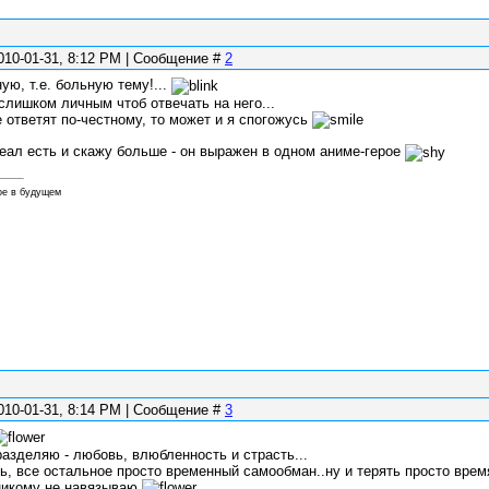
010-01-31, 8:12 PM | Сообщение #
2
ную, т.е. больную тему!...
слишком личным чтоб отвечать на него...
 ответят по-честному, то может и я спогожусь
еал есть и скажу больше - он выражен в одном аниме-герое
ое в будущем
010-01-31, 8:14 PM | Сообщение #
3
разделяю - любовь, влюбленность и страсть...
, все остальное просто временный самообман..ну и терять просто время 
никому не навязываю