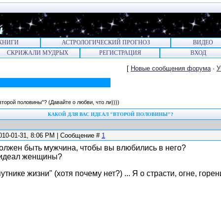
й
КНИГИ
АСТРОЛОГИЧЕСКИЙ ПРОГНОЗ
ВИДЕО
СКРИЖАЛИ МУДРЫХ
РЕГИСТРАЦИЯ
ВХОД
[
Новые сообщения форума
·
У
"второй половины"?
(Давайте о любви, что ли))))
КАКОЙ ДЛЯ ВАС ИДЕАЛ "ВТОРОЙ ПОЛОВИНЫ"?
010-01-31, 8:06 PM | Сообщение #
1
должен быть мужчина, чтобы вы влюбились в него?
 идеал женщины?
утнике жизни" (хотя почему нет?) ... Я о страсти, огне, горени