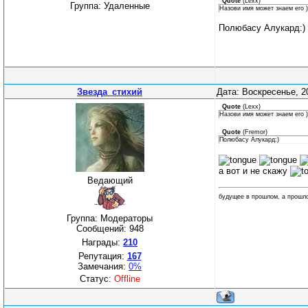
Quote
(
Lexx
)
Группа: Удаленные
Назови имя может знаем его )
Полюбасу Алукард:)
Звезда_стихий
Дата: Воскресенье, 2
Quote
(
Lexx
)
Назови имя может знаем его )
Quote
(
Fremor
)
Полюбасу Алукард:)
а вот и не скажу
Ведающий
будущее в прошлом, а прошл
Группа: Модераторы
Сообщений:
948
Награды:
210
Репутация:
167
Замечания:
0%
Статус:
Offline