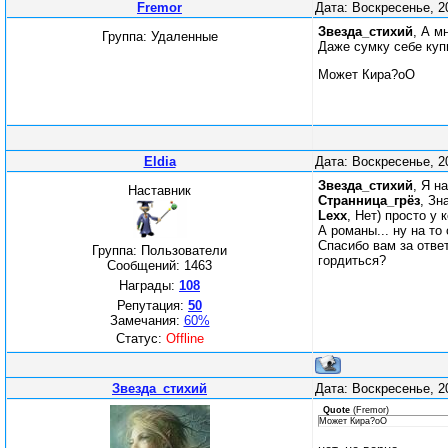
Fremor
Дата: Воскресенье, 2
Звезда_стихий
, А м
Группа: Удаленные
Даже сумку себе куп
Может Кира?оО
Eldia
Дата: Воскресенье, 2
Звезда_стихий
, Я н
Наставник
Странница_грёз
, Зн
Lexx
, Нет) просто у 
А романы... ну на то
Спасибо вам за отве
Группа: Пользователи
гордиться?
Сообщений:
1463
Награды:
108
Репутация:
50
Замечания:
60%
Статус:
Offline
Звезда_стихий
Дата: Воскресенье, 2
Quote
(
Fremor
)
Может Кира?оО