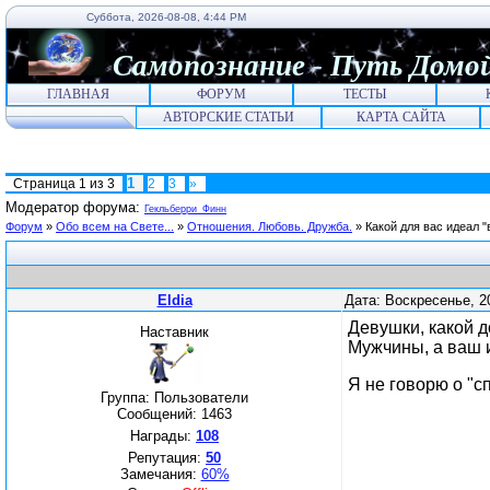
Суббота, 2026-08-08, 4:44 PM
Самопознание
-
Путь
Домо
ГЛАВНАЯ
ФОРУМ
ТЕСТЫ
АВТОРСКИЕ СТАТЬИ
КАРТА САЙТА
1
Страница
1
из
3
2
3
»
Модератор форума:
Гекльберри_Финн
Форум
»
Обо всем на Свете...
»
Отношения. Любовь. Дружба.
»
Какой для вас идеал 
Eldia
Дата: Воскресенье, 2
Девушки, какой 
Наставник
Мужчины, а ваш
Я не говорю о "сп
Группа: Пользователи
Сообщений:
1463
Награды:
108
Репутация:
50
Замечания:
60%