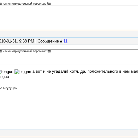
)) или он отрицательный персонаж ?)))
010-01-31, 9:38 PM | Сообщение #
11
)) или он отрицательный персонаж ?)))
а вот и не угадали! хотя, да, положительного в нем мал
ое в будущем