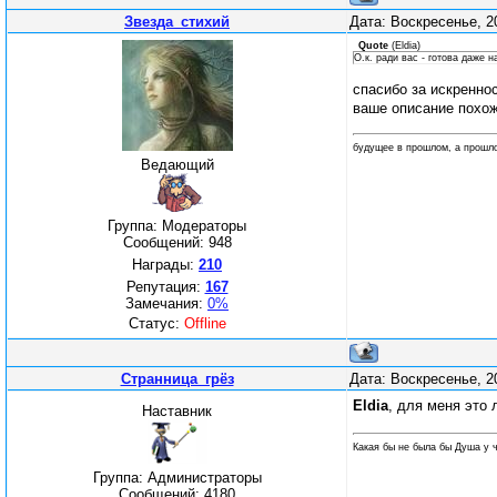
Звезда_стихий
Дата: Воскресенье, 2
Quote
(
Eldia
)
О.к. ради вас - готова даже 
спасибо за искренно
ваше описание похож
будущее в прошлом, а прошл
Ведающий
Группа: Модераторы
Сообщений:
948
Награды:
210
Репутация:
167
Замечания:
0%
Статус:
Offline
Странница_грёз
Дата: Воскресенье, 2
Eldia
, для меня это
Наставник
Какая бы не была бы Душа у ч
Группа: Администраторы
Сообщений:
4180