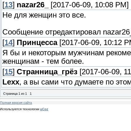
[
13
]
nazar26_
[2017-06-09, 10:08 PM]
Не для женщин это все.
Сообщение отредактировал
nazar26
[
14
]
Принцесса
[2017-06-09, 10:12 P
Я бы и некоторым мужчинам рекомен
женщинам - тем более.
[
15
]
Странница_грёз
[2017-06-09, 1
Lexx
, а вы сами что думаете по это
Страница
1
из
1
1
Полная версия сайта
Используются технологии
uCoz