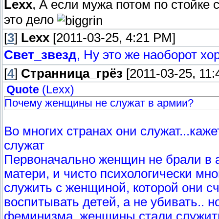
Lexx
, А если мужа потом по стойке
это дело
[
3
]
Lexx
[2011-03-25, 4:21 PM]
Свет_звезд
, Ну это же наоборот х
[
4
]
Странница_грёз
[2011-03-25, 11:
Quote
(
Lexx
)
Почему женщины не служат в армии?
Во многих странах они служат...каже
служат
Первоначально женщин не брали в а
матери, и чисто психологически мн
служить с женщиной, которой они с
воспитывать детей, а не убивать.. 
феминизма, женщины стали служить