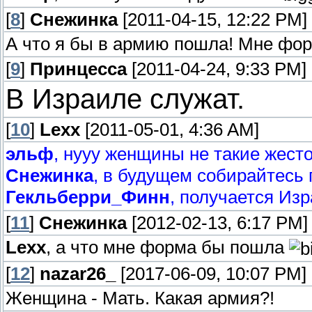
[
8
]
Снежинка
[2011-04-15, 12:22 PM]
А что я бы в армию пошла! Мне фор
[
9
]
Принцесса
[2011-04-24, 9:33 PM]
В Израиле служат.
[
10
]
Lexx
[2011-05-01, 4:36 AM]
эльф
, нууу женщины не такие жесто
Снежинка
, в будущем собирайтесь
Гекльберри_Финн
, получается Из
[
11
]
Снежинка
[2012-02-13, 6:17 PM]
Lexx
, а что мне форма бы пошла
[
12
]
nazar26_
[2017-06-09, 10:07 PM]
Женщина - Мать. Какая армия?!