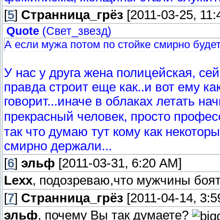
[
5
]
Странница_грёз
[2011-03-25, 11:
Quote
(
Свет_звезд
)
А если мужа потом по стойке смирно будет 
У нас у друга жена полицейская, сей
правда строит еще как..и вот ему как
говорит...иначе в облаках летать на
прекрасный человек, просто профес
так что думаю тут кому как некотор
смирно держали...
[
6
]
эльф
[2011-03-31, 6:20 AM]
Lexx
, подозреваю,что мужчины боятс
[
7
]
Странница_грёз
[2011-04-14, 3:5
эльф
, почему Вы так думаете?