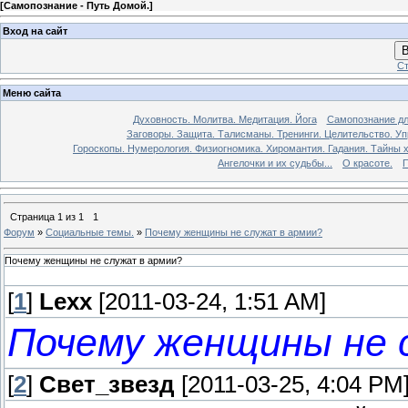
[
Самопознание - Путь Домой.
]
Вход на сайт
В
Ст
Меню сайта
Духовность. Молитва. Медитация. Йога
Самопознание дл
Заговоры. Защита. Талисманы. Тренинги. Целительство. У
Гороскопы. Нумерология. Физиогномика. Хиромантия. Гадания. Тайны х
Ангелочки и их судьбы...
О красоте.
П
Страница
1
из
1
1
Форум
»
Социальные темы.
»
Почему женщины не служат в армии?
Почему женщины не служат в армии?
[
1
]
Lexx
[2011-03-24, 1:51 AM]
Почему женщины не 
[
2
]
Свет_звезд
[2011-03-25, 4:04 PM