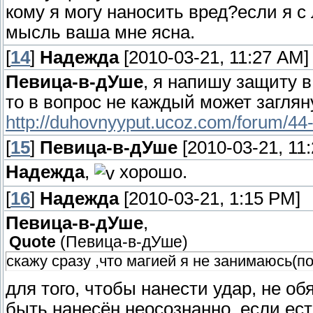
кому я могу наносить вред?если я с
мысль ваша мне ясна.
[
14
]
Надежда
[2010-03-21, 11:27 AM]
Певица-в-дУше
, я напишу защиту в
то в вопрос не каждый может заглян
http://duhovnyyput.ucoz.com/forum/44
[
15
]
Певица-в-дУше
[2010-03-21, 11
Надежда
,
хорошо.
[
16
]
Надежда
[2010-03-21, 1:15 PM]
Певица-в-дУше
,
Quote
(
Певица-в-дУше
)
скажу сразу ,что магией я не занимаюсь(п
для того, чтобы нанести удар, не о
быть нанесён неосознанно, если ес