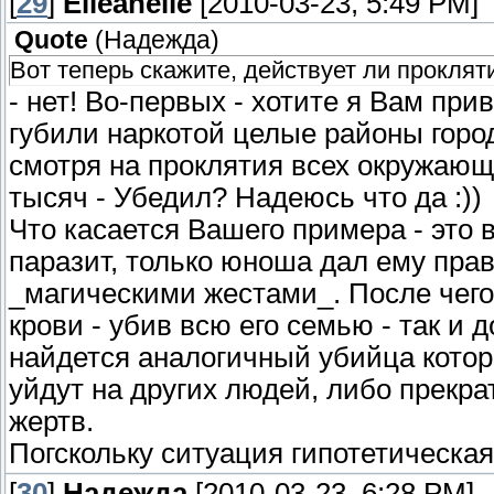
[
29
]
Elleanelle
[2010-03-23, 5:49 PM]
Quote
(
Надежда
)
Вот теперь скажите, действует ли проклят
- нет! Во-первых - хотите я Вам при
губили наркотой целые районы город
смотря на проклятия всех окружающи
тысяч - Убедил? Надеюсь что да :))
Что касается Вашего примера - это 
паразит, только юноша дал ему прав
_магическими жестами_. После чего
крови - убив всю его семью - так и 
найдется аналогичный убийца котор
уйдут на других людей, либо прекра
жертв.
Погскольку ситуация гипотетическая
[
30
]
Надежда
[2010-03-23, 6:28 PM]