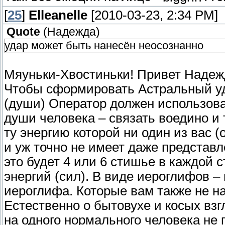
[
25
]
Elleanelle
[2010-03-23, 2:34 PM]
Quote
(
Надежда
)
удар может быть нанесён неосознанно
Мяуньки-Хвостиньки! Привет Надеж
Чтобы сформировать Астральный уд
(души) Оператор должен использоват
души человека – связать воедино и 
ту энергию которой ни один из вас 
и уж точно не имеет даже представл
это будет 4 или 6 стишье в каждой с
энергий (сил). В виде иероглифов 
иероглифа. Которые вам также не н
Естественно о бытовухе и косых взг
на одного нормального человека не п