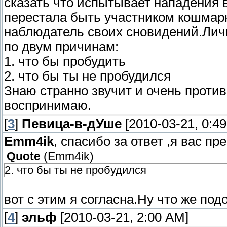
сказать что испытывает нападения в
перестала быть участником кошмарн
наблюдатель своих сновидений.Лич
по двум причинам:
1. что бы пробудить
2. что бы ты не пробудился
Знаю странно звучит и очень противо
воспринимаю.
[
3
]
Певица-в-дУше
[2010-03-21, 0:4
Emm4ik
, спасибо за ответ ,я вас п
Quote
(
Emm4ik
)
2. что бы ты не пробудился
вот с этим я согласна.Ну что же под
[
4
]
эльф
[2010-03-21, 2:00 AM]