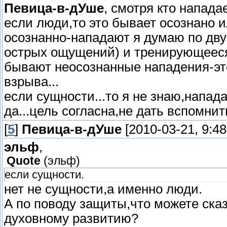
Певица-в-дУше
, смотря кто нападает
если люди,то это бывает осознано и
осознанно-нападают я думаю по дв
острых ощущений) и тренирующееся(
бывают неосознанные нападения-эт
взрыва...
если сущности...то я не знаю,напада
да...цель согласна,не дать вспомнит
[
5
]
Певица-в-дУше
[2010-03-21, 9:4
эльф
,
Quote
(
эльф
)
если сущности.
нет не сущности,а именно люди.
А по поводу защиты,что можете ска
духовному развитию?