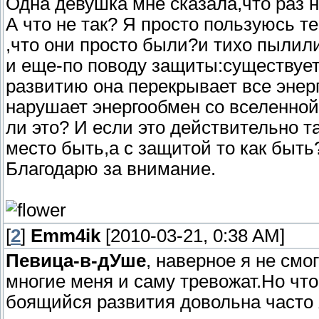
Одна девушка мне сказала,что раз н
А что не так? Я просто пользуюсь т
,что они просто были?и тихо пылили
и еще-по поводу защиты:существуе
развитию она перекрывает все энерг
нарушает энергообмен со вселенной
ли это? И если это действительно 
место быть,а с защитой то как быть
Благодарю за внимание.
[
2
]
Emm4ik
[2010-03-21, 0:38 AM]
Певица-в-дУше
, наверное я не смо
многие меня и саму тревожат.Но чт
боящийся развития довольна часто