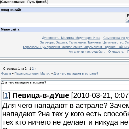
[
Самопознание - Путь Домой.
]
Вход на сайт
В
Ст
Меню сайта
Духовность. Молитва. Медитация. Йога
Самопознание дл
Заговоры. Защита. Талисманы. Тренинги. Целительство. У
Гороскопы. Нумерология. Физиогномика. Хиромантия. Гадания. Тайны х
Ангелочки и их судьбы...
О красоте.
П
Страница
1
из
2
1
2
»
Форум
»
Парапсихология. Магия.
»
Для чего нападают в астрале?
Для чего нападают в астрале?
[
1
]
Певица-в-дУше
[2010-03-21, 0:0
Для чего нападают в астрале? Зачем
нападают ?на тех у кого есть способ
тех кто ничего не делает и никуда н