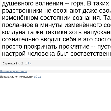
душевного волнения -- горя. В таких
родственники не осознают даже свои
изменённом состоянии сознания. Та
посланное в минуты изменённого со
колдуна та же тактика хоть напускан
сознательно вводит себя в это сост
просто прокричать проклятие -- пуст
настрой человека был соответствен
Страница
1
из
2
1
2
»
Полная версия сайта
Используются технологии
uCoz