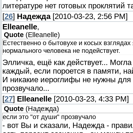
литературе нет готовых проклятий так
[
26
]
Надежда
[2010-03-23, 2:56 PM]
Elleanelle
,
Quote
(
Elleanelle
)
Естественно о бытовухе и косых взглядах 
нормального человека не подействует.
Элличка, ещё как действует... Могла
каждый, если пороется в памяти, на
И никакие иероглифы не нужны для п
прозвучало...
[
27
]
Elleanelle
[2010-03-23, 4:33 PM]
Quote
(
Надежда
)
если это "от души" прозвучало
- вот Вы и сказали, Надежда - прави