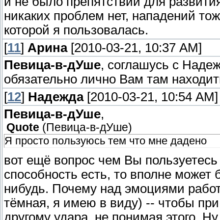
и не было препятствий для развития
никаких проблем нет, нападений тож
которой я пользовалась.
[
11
]
Арина
[2010-03-21, 10:37 AM]
Певица-в-дУше
, соглашусь с Надеж
обязательно лично Вам там находит
[
12
]
Надежда
[2010-03-21, 10:54 AM]
Певица-в-дУше
,
Quote
(
Певица-в-дУше
)
Я просто пользуюсь тем что мне дадено
вот ещё вопрос чем Вы пользуетесь 
способность есть, то вполне может 
нибудь. Почему над эмоциями работ
тёмная, я имею в виду) -- чтобы пр
другому удара, не понимая этого. Ну,