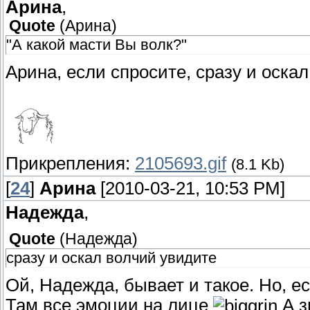
Арина
,
Quote
(
Арина
)
"А какой масти Вы волк?"
Арина, если спросите, сразу и оска
Прикрепления:
2105693.gif
(8.1 Kb)
[
24
]
Арина
[2010-03-21, 10:53 PM]
Надежда
,
Quote
(
Надежда
)
сразу и оскал волчий увидите
Ой, Надежда, бывает и такое. Но, ес
Там все эмоции на лице
А з