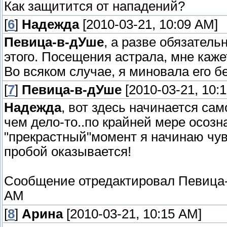
Как защитится от нападений?
[
6
]
Надежда
[2010-03-21, 10:09 AM]
Певица-в-дУше
, а разве обязатель
этого. Посещения астрала, мне каже
Во всяком случае, я миновала его б
[
7
]
Певица-в-дУше
[2010-03-21, 10:
Надежда
, вот здесь начинается само
чем дело-то..по крайней мере осозн
"прекрастный"момент я начинаю чувс
пробой оказывается!
Сообщение отредактировал
Певица
AM
[
8
]
Арина
[2010-03-21, 10:15 AM]