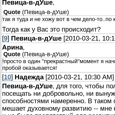
Певица-в-дУше
,
Quote
(
Певица-в-дУше
)
так я туда и не хожу вот в чем дело-то..п
Тогда как у Вас это происходит?
[
9
]
Певица-в-дУше
[2010-03-21, 10:
Арина
,
Quote
(
Певица-в-дУше
)
!просто в один "прекрастный"момент я нач
пробой оказывается!
[
10
]
Надежда
[2010-03-21, 10:30 AM]
Певица-в-дУше
, для того, чтобы п
посещать ни добровольно, ни вынуж
способностями намеренно. В таком с
мешает духовному развитию -- мне к