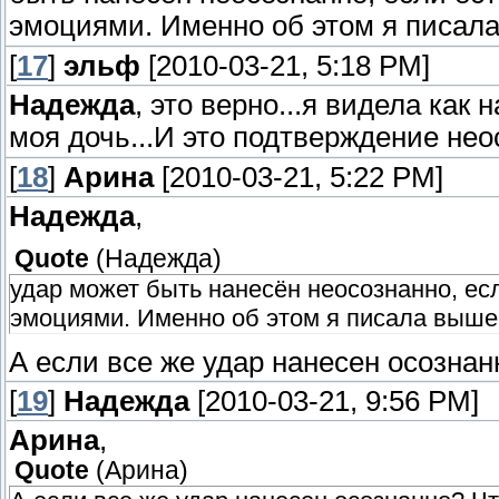
эмоциями. Именно об этом я писал
[
17
]
эльф
[2010-03-21, 5:18 PM]
Надежда
, это верно...я видела как
моя дочь...И это подтверждение нео
[
18
]
Арина
[2010-03-21, 5:22 PM]
Надежда
,
Quote
(
Надежда
)
удар может быть нанесён неосознанно, ес
эмоциями. Именно об этом я писала выше
А если все же удар нанесен осознан
[
19
]
Надежда
[2010-03-21, 9:56 PM]
Арина
,
Quote
(
Арина
)