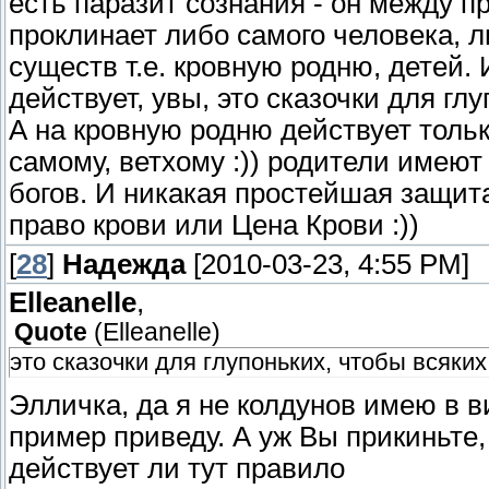
есть паразит сознания - он между п
проклинает либо самого человека, л
существ т.е. кровную родню, детей. 
действует, увы, это сказочки для гл
А на кровную родню действует только
самому, ветхому :)) родители имеют п
богов. И никакая простейшая защита 
право крови или Цена Крови :))
[
28
]
Надежда
[2010-03-23, 4:55 PM]
Elleanelle
,
Quote
(
Elleanelle
)
это сказочки для глупоньких, чтобы всяких
Элличка, да я не колдунов имею в в
пример приведу. А уж Вы прикиньте,
действует ли тут правило