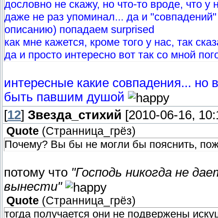
дословно не скажу, но что-то вроде, что у
даже не раз упоминал... да и "совпадений"
описанию) попадаем surprised
как мне кажется, кроме того у нас, так ска
да и просто интересно вот так со мной пого
интересные какие совпадения... но 
быть павшим душой
[
12
]
Звезда_стихий
[2010-06-16, 10
Quote
(
Странница_грёз
)
Почему? Вы бы не могли бы пояснить, по
потому что
"Господь никогда не да
вынести"
Quote
(
Странница_грёз
)
тогда получается они не подвержены иск