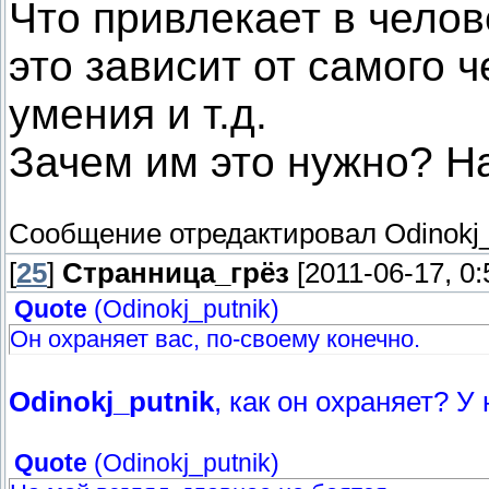
Что привлекает в челове
это зависит от самого ч
умения и т.д.
Зачем им это нужно? Н
Сообщение отредактировал
Odinokj
[
25
]
Странница_грёз
[2011-06-17, 0
Quote
(
Odinokj_putnik
)
Он охраняет вас, по-своему конечно.
Odinokj_putnik
, как он охраняет? У
Quote
(
Odinokj_putnik
)