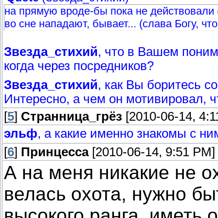
на прямую вроде-бы пока не действовали (т
во сне нападают, бывает... (слава Богу, чт
Звезда_стихий
, что в Вашем поним
когда через посредников?
Звезда_стихий
, как Вы боритесь с
Интересно, а чем он мотивировал, 
[
5
]
Странница_грёз
[2010-06-14, 4:1
эльф
, а какие именно знакомы с ни
[
6
]
Принцесса
[2010-06-14, 9:51 PM]
А на меня никакие не о
велась охота, нужно бы
высокого ранга, иметь 