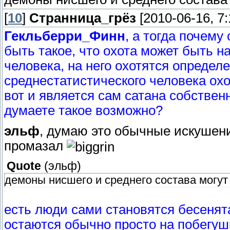
[
10
]
Странница_грёз
[2010-06-16, 7
Гекльберри_Финн
, а тогда почему
быть такое, что охота может быть н
человека, на него охотятся определ
среднестатистического человека охо
вот и является сам сатана собствен
думаете такое возможно?
эльф
, думаю это обычные искушения
промазал
Quote
(
эльф
)
демоны нисшего и среднего состава могут
есть люди сами становятся бесенята
остаются обычно просто на побегуш