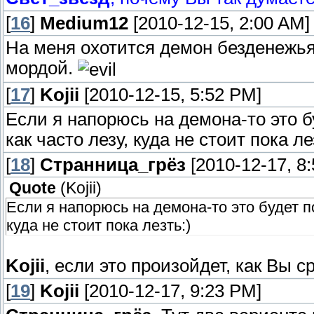
[
16
]
Medium12
[2010-12-15, 2:00 AM]
На меня охотится демон безденежья
мордой.
[
17
]
Kojii
[2010-12-15, 5:52 PM]
Если я напорюсь на демона-то это б
как часто лезу, куда не стоит пока ле
[
18
]
Странница_грёз
[2010-12-17, 8
Quote
(
Kojii
)
Если я напорюсь на демона-то это будет п
куда не стоит пока лезть:)
Kojii
, если это произойдет, как Вы с
[
19
]
Kojii
[2010-12-17, 9:23 PM]