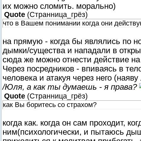
их можно сломить. морально)
Quote
(
Странница_грёз
)
что в Вашем понимании когда они действу
на прямую - когда бы являлись по н
дымки/существа и нападали в открыт
сюда же можно отнести действие на р
Через посредников - впиваясь в тел
человека и атакуя через него (наяву 
/Юля, а как ты думаешь - я права?
Quote
(
Странница_грёз
)
как Вы боритесь со страхом?
когда как. когда он сам проходит, к
ним(психологически, и пытаюсь дыша
приходиться к молитвам прибегать,