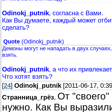
Odinokj_putnik
, согласна с Вами.
Как Вы думаете, каждый может отбит
сделать?
Quote
(
Odinokj_putnik
)
Демоны могут не нападать в двух случаях,
взять.
Odinokj_putnik
, а что их привлекае
Что хотят взять?
[
24
]
Odinokj_putnik
[2011-06-17, 0:3
От "своего"
Странница_грёз
,
нужно. Как Вы выразилис