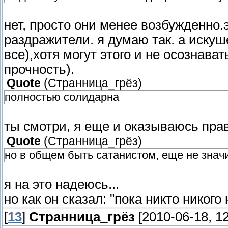
нет, просто они менее возбужденно
раздражители. я думаю так. а иску
все),хотя могут этого и не осознава
прочность).
Quote
(
Странница_грёз
)
полностью солидарна
ты смотри, я еще и оказываюсь прав
Quote
(
Странница_грёз
)
но в общем быть сатанистом, еще не зна
я на это надеюсь...
но как он сказал: "пока никто никого
[
13
]
Странница_грёз
[2010-06-18, 1