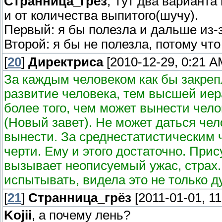
Странница_грёз
, Тут два варианта
и от количества выпитого(шучу).
Первый: я бы полезла и дальше из
Второй: я бы не полезла, потому что
[
20
]
Директриса
[2010-12-29, 0:21 A
За каждым человеком как бы закре
развитие человека, тем высшей иер
более того, чем может вынести чел
(Новый завет). Не может даться чел
вынести. За среднестатистическим
черти. Ему и этого достаточно. Пр
вызывает неописуемый ужас, страх. 
испытывать, видела это не только 
[
21
]
Странница_грёз
[2011-01-01, 1
Kojii
, а почему лень?