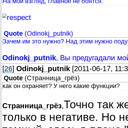
На мой взгляд, главное не боятся.
Quote
(
Odinokj_putnik
)
Зачем им это нужно? Над этим нужно поду
Odinokj_putnik
, Вы предугадали мо
[
26
]
Odinokj_putnik
[2011-06-17, 11:
Quote
(
Странница_грёз
)
как он охраняет? У него какие функции?
Точно так ж
Странница_грёз
,
только в негативе. Но н