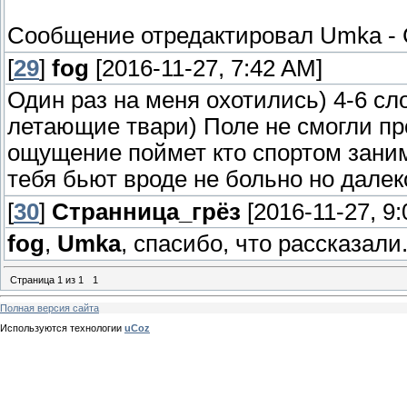
Сообщение отредактировал
Umka
-
[
29
]
fog
[2016-11-27, 7:42 AM]
Один раз на меня охотились) 4-6 сл
летающие твари) Поле не смогли пр
ощущение поймет кто спортом заним
тебя бьют вроде не больно но далек
[
30
]
Странница_грёз
[2016-11-27, 9
fog
,
Umka
, спасибо, что рассказали
Страница
1
из
1
1
Полная версия сайта
Используются технологии
uCoz