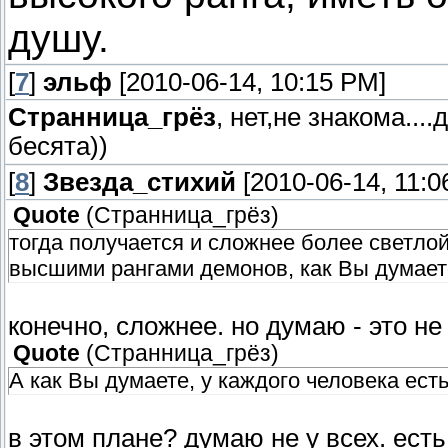
душу.
[
7
]
эльф
[2010-06-14, 10:15 PM]
Странница_грёз
, нет,не знакома..
бесята))
[
8
]
Звезда_стихий
[2010-06-14, 11:0
Quote
(
Странница_грёз
)
тогда получается и сложнее более светл
высшими рангами демонов, как Вы думает
конечно, сложнее. но думаю - это н
Quote
(
Странница_грёз
)
А как Вы думаете, у каждого человека ест
в этом плане? думаю не у всех. ест