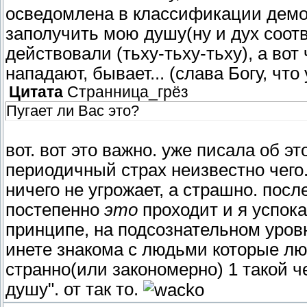
осведомлена в классификации демон
заполучить мою душу(ну и дух соотв
действовали (тьху-тьху-тьху), а вот 
нападают, бывает... (слава Богу, что
Цитата
Странница_грёз
Пугает ли Вас это?
вот. вот это важно. уже писала об э
периодичный страх неизвестно чего. 
ничего не угрожает, а страшно. посл
постепенно
это
проходит и я успока
принципе, на подсознательном уровн
инете знакома с людьми которые люб
странно(или закономерно) 1 такой ч
душу". от так то.