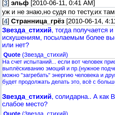
[
3
]
эльф
[2010-06-11, 0:41 AM]
уж и не знаю,но судя по тесту,их та
[
4
]
Странница_грёз
[2010-06-14, 4:1
Звезда_стихий
, тогда получается 
искушениям, посылаемым более выс
или нет?
Quote
(
Звезда_стихий
)
На счет испытаний... если вот человек пр
выплёскиванию эмоций и пр.(нужное подче
можно "загребать" энергию человека и дру
будет продолжать делать это, всё с больш
Звезда_стихий
, солидарна.. А как 
слабое место?
Quote
(
Звезда_стихий
)