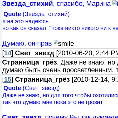
Звезда_стихий
, спасибо, Марина
Quote
(
Звезда_стихий
)
я на это надеюсь...
но как он сказал: "пока никто никого ни к 
Думаю, он прав
[
14
]
Свет_звезд
[2010-06-20, 2:44 P
Странница_грёз
, Даже не знаю, но
думаю быть очень просветленным, та
[
15
]
Странница_грёз
[2010-12-14, 9
Quote
(
Свет_звезд
)
Даже не знаю, но для того чтобы охотили
так что думаю мне пока это не грозит.
Свет_звезд
, почему Вы так думает