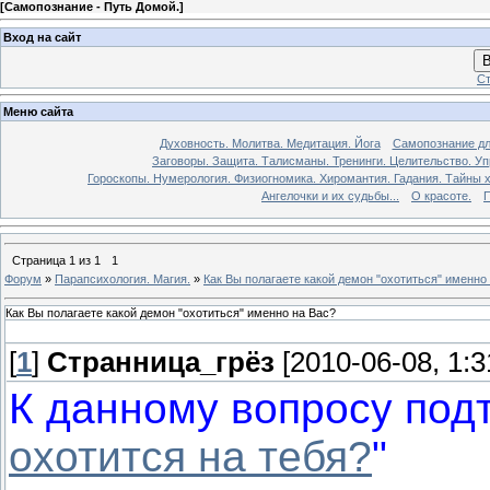
[
Самопознание - Путь Домой.
]
Вход на сайт
В
Ст
Меню сайта
Духовность. Молитва. Медитация. Йога
Самопознание дл
Заговоры. Защита. Талисманы. Тренинги. Целительство. У
Гороскопы. Нумерология. Физиогномика. Хиромантия. Гадания. Тайны х
Ангелочки и их судьбы...
О красоте.
П
Страница
1
из
1
1
Форум
»
Парапсихология. Магия.
»
Как Вы полагаете какой демон "охотиться" именно
Как Вы полагаете какой демон "охотиться" именно на Вас?
[
1
]
Странница_грёз
[2010-06-08, 1:
К данному вопросу подт
охотится на тебя?
"