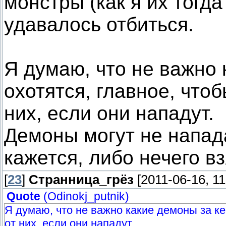
монстры (как я их тогда
удавалось отбиться.
Я думаю, что не важно 
охотятся, главное, чтоб
них, если они нападут.
Демоны могут не напада
кажется, либо нечего вз
[
23
]
Странница_грёз
[2011-06-16, 1
Quote
(
Odinokj_putnik
)
Я думаю, что не важно какие демоны за ке
от них, если они нападут.