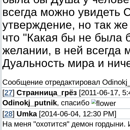
всегда можно увидеть Св
утверждение, но так же
что "Какая бы не была 
желании, в ней всегда м
Дуальность мира и ниче
Сообщение отредактировал
Odinokj
[
27
]
Странница_грёз
[2011-06-17, 5
Odinokj_putnik
, спасибо
[
28
]
Umka
[2014-06-04, 12:30 PM]
На меня "охотится" демон гордыни.