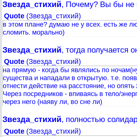
Звезда_стихий
, Почему? Вы бы не
Quote
(
Звезда_стихий
)
в этом плане? думаю не у всех. есть же л
сломить. морально)
Звезда_стихий
, тогда получается
Quote
(
Звезда_стихий
)
на прямую - когда бы являлись по ночам(н
существа и нападали в открытую. т.е. по
отнести действие на расстояние, но опять 
Через посредников - впиваясь в тело/энер
через него (наяву ли, во сне ли)
Звезда_стихий
, полностью солида
Quote
(
Звезда_стихий
)