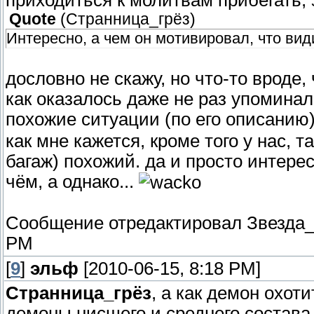
Quote
(
Странница_грёз
)
Интересно, а чем он мотивировал, что ви
дословно не скажу, но что-то вроде,
как оказалось даже не раз упоминал.
похожие ситуации (по его описанию
как мне кажется, кроме того у нас, т
багаж) похожий. да и просто интерес
чём, а однако...
Сообщение отредактировал
Звезда
PM
[
9
]
эльф
[2010-06-15, 8:18 PM]
Странница_грёз
, а как демон охот
демоны нисшего и среднего состава