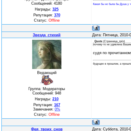
Сообщений:
4180
Какая бы не была бы Душа у ч
Награды:
325
Репутация:
370
Статус:
Offline
Звезда_стихий
Дата: Пятница, 2010-
Quote
(
Странница_грёз
)
почему-то не удивлена Вашим
судя по прочитанном
будущее в прошлом, а прошл
Ведающий
Группа: Модераторы
Сообщений:
948
Награды:
210
Репутация:
167
Замечания:
0%
Статус:
Offline
Фея_твоих_снов
Дата: Суббота, 2010-