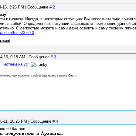
04-15, 3:26 PM | Сообщение #
2
озу
сти к гипнозу. Иногда, в некоторых ситуациях Вы бессознательно прибег
ли аз собой. Определенные ситуации «вызывают» применение данной сп
ательно. С легкостью можете и сами даже освоить и саму технику гипноз
oz.com/tests/3-69-0
меня!
04-16, 0:18 AM | Сообщение #
3
 "мотаем на ус"
еловека, при желании, в ней всегда можно увидеть Свет...
06-11, 10:25 PM | Сообщение #
4
ано 60 баллов