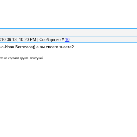
010-06-13, 10:20 PM | Сообщение #
10
аю-Иоан Богослов)) а вы своего знаете?
его не сделали другие. Конфуций