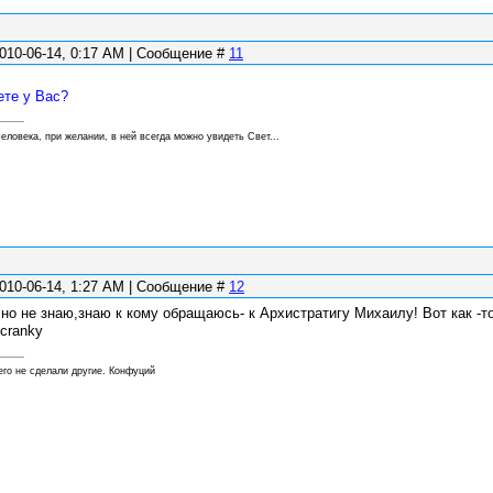
010-06-14, 0:17 AM | Сообщение #
11
ете у Вас?
еловека, при желании, в ней всегда можно увидеть Свет...
010-06-14, 1:27 AM | Сообщение #
12
чно не знаю,знаю к кому обращаюсь- к Архистратигу Михаилу! Вот как -то
его не сделали другие. Конфуций