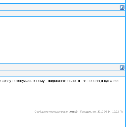
 сразу потянулась к нему...подсознательно..я так поняла,я одна все
эльф
Сообщение отредактировал
-
Понедельник, 2010-06-14, 10:22 PM