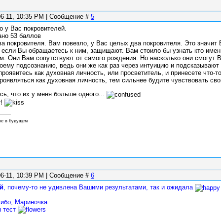
06-11, 10:35 PM | Сообщение #
5
о у Вас покровителей.
ано 53 баллов
ва покровителя. Вам повезло, у Вас целых два покровителя. Это значи
, если Вы обращаетесь к ним, защищают. Вам стоило бы узнать кто име
. Они Вам сопутствуют от самого рождения. Но насколько они смогут Ва
оему подсознанию, ведь они же как раз через интуицию и подсказывают н
 проявитесь как духовная личность, или просветитель, и принесете что-
роявляться как духовная личность, тем сильнее будите чувствовать сво
сь, что их у меня больше одного...
т!
ое в будущем
06-11, 10:39 PM | Сообщение #
6
й
, почему-то не удивлена Вашими результатами, так и ожидала
сибо, Мариночка
я тест