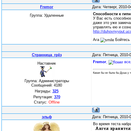
Fremor
Дата: Четверг, 2010-
Способности к гипн
Группа: Удаленные
У Вас есть способно
даже это уже замеча
управлять ею и созн
http://duhovnyyput.uc
Ага
Бойтесь 
Странница_грёз
Дата: Пятница, 2010-
Fremor
,
все,
Наставник
Какая бы не была бы Душа у ч
Группа: Администраторы
Сообщений:
4180
Награды:
325
Репутация:
370
Статус:
Offline
эльф
Дата: Пятница, 2010-
Во время теста набр