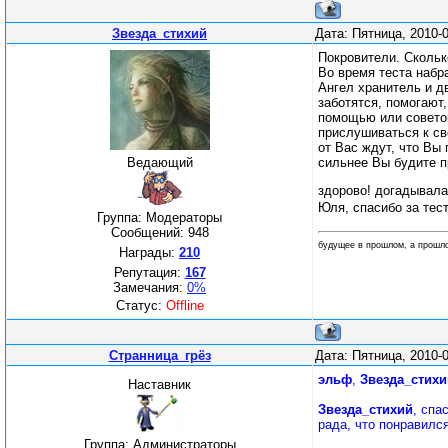
Звезда_стихий
Дата: Пятница, 2010-
Покровители. Скольк
Во время теста набр
Ангел хранитель и д
заботятся, помогают
помощью или советом
прислушиваться к св
от Вас ждут, что Вы
Ведающий
сильнее Вы будите п
здорово! догадывала
Юля, спасибо за тес
Группа: Модераторы
Сообщений:
948
будущее в прошлом, а прошл
Награды:
210
Репутация:
167
Замечания:
0%
Статус:
Offline
Странница_грёз
Дата: Пятница, 2010-
эльф
,
Звезда_стихи
Наставник
Звезда_стихий
, спа
рада, что понравилс
Группа: Администраторы