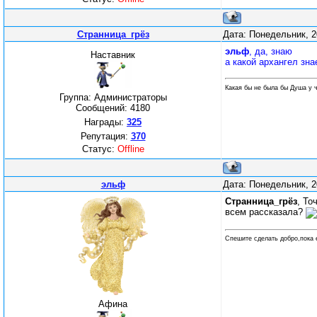
Странница_грёз
Дата: Понедельник, 2
эльф
, да, знаю
Наставник
а какой архангел зна
Какая бы не была бы Душа у ч
Группа: Администраторы
Сообщений:
4180
Награды:
325
Репутация:
370
Статус:
Offline
эльф
Дата: Понедельник, 2
Странница_грёз
, То
всем рассказала?
Спешите сделать добро,пока 
Афина