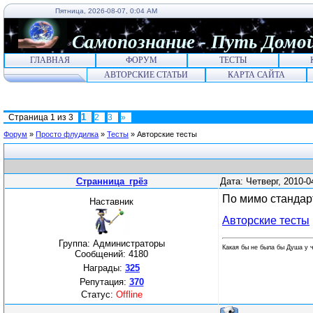
Пятница, 2026-08-07, 0:04 AM
Самопознание
-
Путь
Домо
ГЛАВНАЯ
ФОРУМ
ТЕСТЫ
АВТОРСКИЕ СТАТЬИ
КАРТА САЙТА
1
Страница
1
из
3
2
3
»
Форум
»
Просто флудилка
»
Тесты
»
Авторские тесты
Странница_грёз
Дата: Четверг, 2010-
По мимо стандарт
Наставник
Авторские тесты
Группа: Администраторы
Какая бы не была бы Душа у ч
Сообщений:
4180
Награды:
325
Репутация:
370
Статус:
Offline