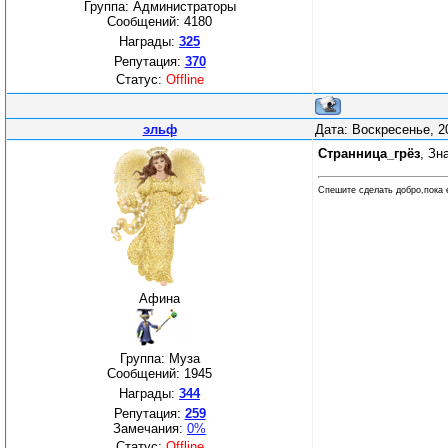
Группа: Администраторы
Сообщений:
4180
Награды:
325
Репутация:
370
Статус:
Offline
эльф
Дата: Воскресенье, 2
Странница_грёз
, Зн
Спешите сделать добро,пока 
Афина
Группа: Муза
Сообщений:
1945
Награды:
344
Репутация:
259
Замечания:
0%
Статус:
Offline