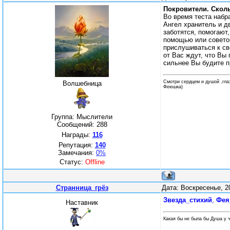
Покровители. Сколь
Во время теста набр
Ангел хранитель и д
заботятся, помогают
помощью или советом
прислушиваться к св
от Вас ждут, что Вы
сильнее Вы будите п
Смотри сердцем и душой ,гла
Волшебница
Феюшка)
Группа: Мыслители
Сообщений:
288
Награды:
116
Репутация:
140
Замечания:
0%
Статус:
Offline
Странница_грёз
Дата: Воскресенье, 2
Звезда_стихий
,
Фея
Наставник
Какая бы не была бы Душа у ч