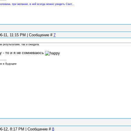
еловека, при желании, в ней всегда можно увидеть Свет...
06-11, 11:15 PM | Сообщение #
7
и результатами, так и ожидала
у - то и я не сомневаюсь
ое в будущем
06-12, 8:17 PM | Сообщение #
8