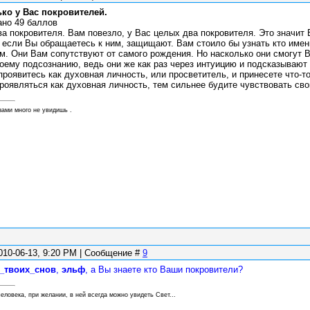
ко у Вас покровителей.
ано 49 баллов
ва покровителя. Вам повезло, у Вас целых два покровителя. Это значи
, если Вы обращаетесь к ним, защищают. Вам стоило бы узнать кто име
. Они Вам сопутствуют от самого рождения. Но насколько они смогут Ва
оему подсознанию, ведь они же как раз через интуицию и подсказывают н
 проявитесь как духовная личность, или просветитель, и принесете что-
роявляться как духовная личность, тем сильнее будите чувствовать сво
зами много не увидишь .
010-06-13, 9:20 PM | Сообщение #
9
_твоих_снов
,
эльф
, а Вы знаете кто Ваши покровители?
еловека, при желании, в ней всегда можно увидеть Свет...