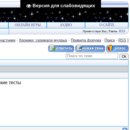
Версия для слабовидящих
ОНЛАЙН ИГРЫ
АУДИО
О САЙТЕ
RSS
Приветствую Вас
,
Гость
частники
·
Хроники: скрижали мудрых
·
Правила форума
·
Поиск
·
RSS
]
ские тесты