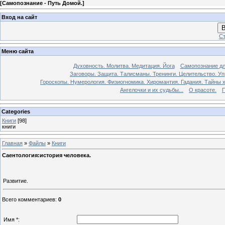
[
Самопознание - Путь Домой.
]
Вход на сайт
В
Ст
Меню сайта
Духовность. Молитва. Медитация. Йога
Самопознание дл
Заговоры. Защита. Талисманы. Тренинги. Целительство. У
Гороскопы. Нумерология. Физиогномика. Хиромантия. Гадания. Тайны х
Ангелочки и их судьбы...
О красоте.
П
Categories
Книги
[98]
книги
Главная
»
Файлы
»
Книги
Саентология:история человека.
Развитие.
Всего комментариев
:
0
Имя *: