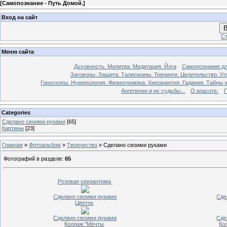
[
Самопознание - Путь Домой.
]
Вход на сайт
В
Ст
Меню сайта
Духовность. Молитва. Медитация. Йога
Самопознание дл
Заговоры. Защита. Талисманы. Тренинги. Целительство. У
Гороскопы. Нумерология. Физиогномика. Хиромантия. Гадания. Тайны х
Ангелочки и их судьбы...
О красоте.
П
Categories
Сделано своими руками
[65]
Картины
[23]
Главная
»
Фотоальбом
»
Творчество
» Сделано своими руками
Фотографий в разделе
:
65
Розовая хризантема
Сделано своими руками
Сде
Цветок
Сделано своими руками
Сде
Коллаж "Мечты
Ко