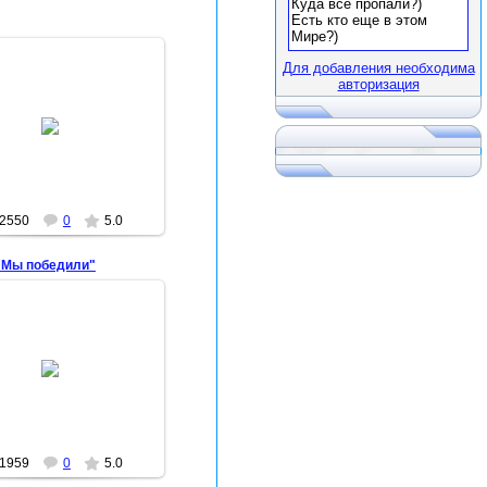
Для добавления необходима
авторизация
2012-05-19
Арина
2550
0
5.0
"Мы победили"
2012-05-19
Арина
1959
0
5.0