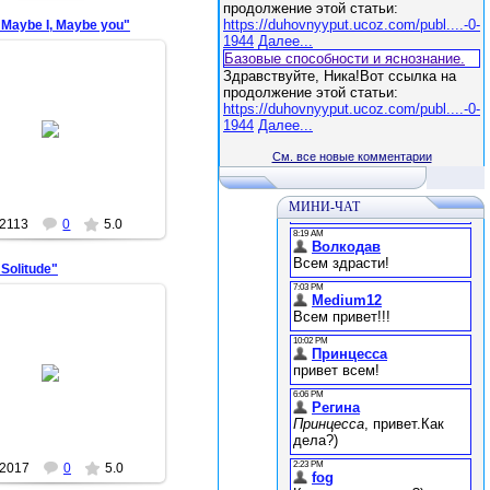
продолжение этой статьи:
https://duhovnyyput.ucoz.com/publ....-0-
Maybe I, Maybe you"
1944
Далее...
Базовые способности и яснознание.
Здравствуйте, Ника!Вот ссылка на
продолжение этой статьи:
https://duhovnyyput.ucoz.com/publ....-0-
2012-05-19
1944
Далее...
Арина
См. все новые комментарии
МИНИ-ЧАТ
2113
0
5.0
Solitude"
2012-05-19
Арина
2017
0
5.0