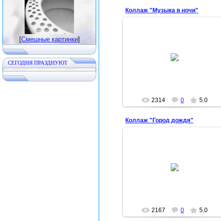
Коллаж "Музыка в ночи"
[
Смешные картинки
]
2012-05-19
CЕГОДНЯ ПРАЗДНУЮТ
Арина
2314
0
5.0
Коллаж "Город дождя"
2012-05-19
Арина
2167
0
5.0