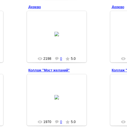
Дерево
Дерево
2012-06-04
Бисер, проволока, алебастр, бусы
Старые 
из каменной крошки
и 
Королева
2198
0
5.0
Коллаж "Мост желаний"
Коллаж "
2012-05-19
Арина
1970
0
5.0