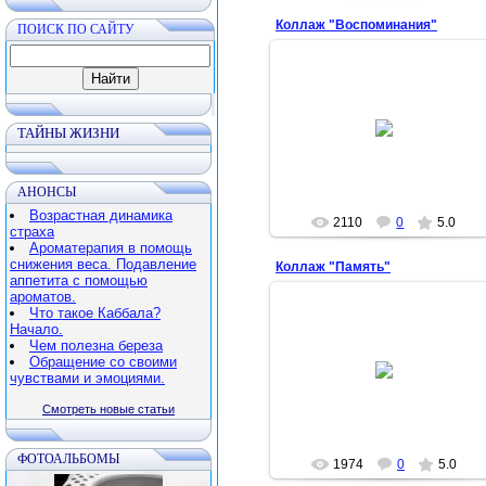
Коллаж "Воспоминания"
ПОИСК ПО САЙТУ
2012-05-19
ТАЙНЫ ЖИЗНИ
Арина
АНОНСЫ
Возрастная динамика
2110
0
5.0
страха
Ароматерапия в помощь
снижения веса. Подавление
Коллаж "Память"
аппетита с помощью
ароматов.
Что такое Каббала?
Начало.
Чем полезна береза
2012-05-19
Обращение со своими
чувствами и эмоциями.
Арина
Смотреть новые статьи
ФОТОАЛЬБОМЫ
1974
0
5.0