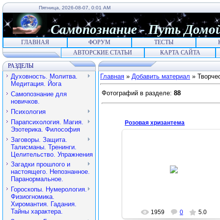
Пятница, 2026-08-07, 0:01 AM
Самопознание
-
Путь
Домо
ГЛАВНАЯ
ФОРУМ
ТЕСТЫ
АВТОРСКИЕ СТАТЬИ
КАРТА САЙТА
РАЗДЕЛЫ
Духовность. Молитва.
Главная
»
Добавить материал
» Творче
Медитация. Йога
Фотографий в разделе
:
88
Самопознание для
новичков.
Психология
Парапсихология. Магия.
Розовая хризантема
Эзотерика. Философия
Заговоры. Защита.
Талисманы. Тренинги.
Целительство. Упражнения
2012-06-22
Загадки прошлого и
настоящего. Непознанное.
Королева
Паранормальное.
Гороскопы. Нумерология.
Физиогномика.
Хиромантия. Гадания.
Тайны характера.
1959
0
5.0