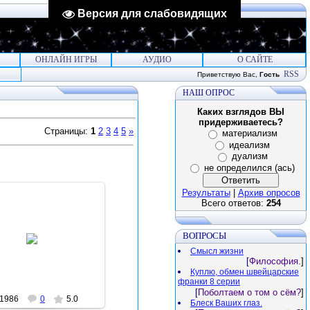
Версия для слабовидящих
ОНЛАЙН ИГРЫ
АУДИО
О САЙТЕ
RSS
Приветствую Вас
,
Гость
НАШ ОПРОС
Каких взглядов ВЫ
придерживаетесь?
Страницы
:
1
2
3
4
5
»
материализм
идеализм
дуализм
не определился (ась)
Результаты
|
Архив опросов
Всего ответов:
254
2012-06-22
ВОПРОСЫ
Королева
Смысл жизни
[
Философия.
]
Куплю, обмен швейцарские
франки 8 серии
[
Поболтаем о том о сём?
]
1986
0
5.0
Блеск Ваших глаз.