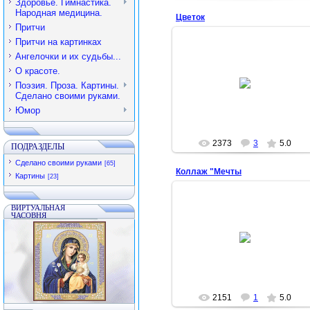
Здоровье. Гимнастика.
Народная медицина.
Цветок
Притчи
Притчи на картинках
Ангелочки и их судьбы...
2012-06-15
О красоте.
Полива не требует, жары не
Поэзия. Проза. Картины.
боится, цветет постоянно )))
Сделано своими руками.
Королева
Юмор
2373
3
5.0
ПОДРАЗДЕЛЫ
Сделано своими руками
[65]
Коллаж "Мечты
Картины
[23]
ВИРТУАЛЬНАЯ
ЧАСОВНЯ
2012-05-19
Арина
2151
1
5.0