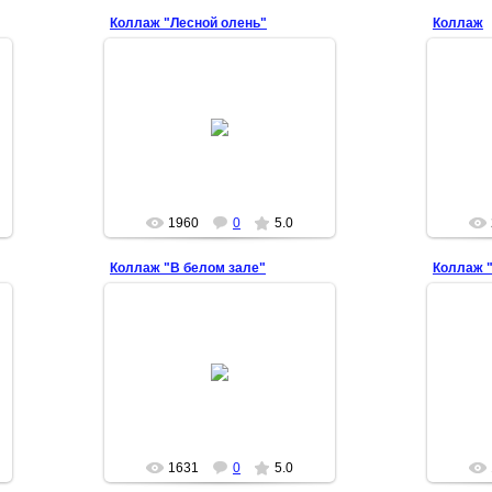
Коллаж "Лесной олень"
Коллаж
2012-05-19
Арина
1960
0
5.0
Коллаж "В белом зале"
Коллаж 
2012-05-19
Арина
1631
0
5.0