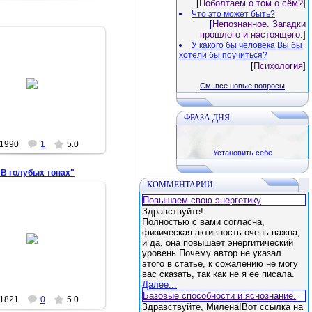
[
Поболтаем о том о сём?
]
Что это может быть?
[
Непознанное. Загадки
прошлого и настоящего.
]
У какого бы человека Вы бы
хотели бы поучиться?
2012-06-01
[
Психология
]
бусы, немного проволоки
См. все новые вопросы
чуть-чуть фантазии
Королева
ФРАЗА ДНЯ
1990
1
5.0
Установить себе
В голубых тонах"
КОММЕНТАРИИ
Повышаем свою энергетику
Здравствуйте!
Полностью с вами согласна,
2012-05-19
физическая активность очень важна,
и да, она повышает энергитический
Арина
уровень.Почему автор не указал
этого в статье, к сожалению не могу
вас сказать, так как не я ее писала.
Далее...
Базовые способности и яснознание.
1821
0
5.0
Здравствуйте, Милена!Вот ссылка на