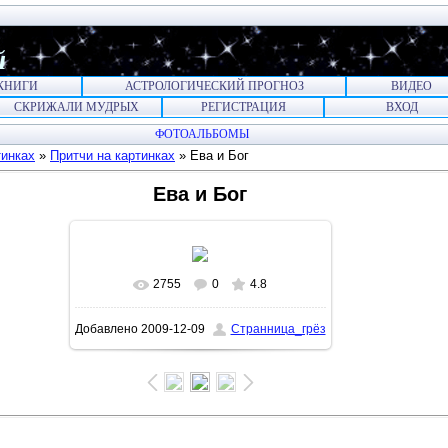
й
КНИГИ
АСТРОЛОГИЧЕСКИЙ ПРОГНОЗ
ВИДЕО
СКРИЖАЛИ МУДРЫХ
РЕГИСТРАЦИЯ
ВХОД
ФОТОАЛЬБОМЫ
тинках
»
Притчи на картинках
» Ева и Бог
Ева и Бог
2755
0
4.8
В реальном размере
900x675
/
Добавлено
2009-12-09
Странница_грёз
592.4Kb