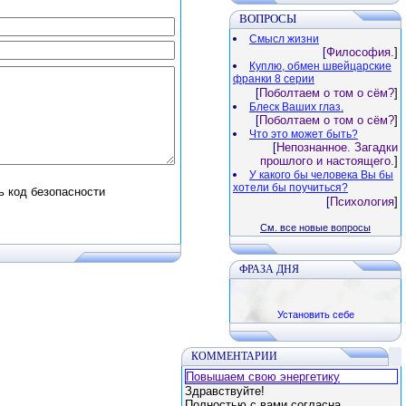
ВОПРОСЫ
Смысл жизни
[
Философия.
]
Куплю, обмен швейцарские
франки 8 серии
[
Поболтаем о том о сём?
]
Блеск Ваших глаз.
[
Поболтаем о том о сём?
]
Что это может быть?
[
Непознанное. Загадки
прошлого и настоящего.
]
У какого бы человека Вы бы
хотели бы поучиться?
[
Психология
]
См. все новые вопросы
ФРАЗА ДНЯ
Установить себе
КОММЕНТАРИИ
Повышаем свою энергетику
Здравствуйте!
Полностью с вами согласна,