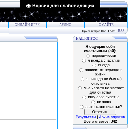
Версия для слабовидящих
ОНЛАЙН ИГРЫ
АУДИО
О САЙТЕ
RSS
Приветствую Вас
,
Гость
НАШ ОПРОС
Я ощущаю себя
счастливым (ой):
переодически
я всегда счастлив
иногда
зависит от периода в
жизни
я никогда не был (а)
счастлива
мне чего-то не хватает
для счастья
ищу свое счастье
не знаю
а что такое счастье?
Результаты
|
Архив опросов
Всего ответов:
342