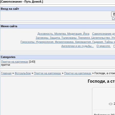
[
Самопознание - Путь Домой.
]
Вход на сайт
В
Ст
Меню сайта
Духовность. Молитва. Медитация. Йога
Самопознание дл
Заговоры. Защита. Талисманы. Тренинги. Целительство. У
Гороскопы. Нумерология. Физиогномика. Хиромантия. Гадания. Тайны х
Ангелочки и их судьбы...
О красоте.
П
Categories
Притчи на картинках
[143]
притчи
Главная
»
Фотоальбом
»
Притчи на картинках
»
Притчи на картинках
» Господи, а стои
Господи, а с
В реа