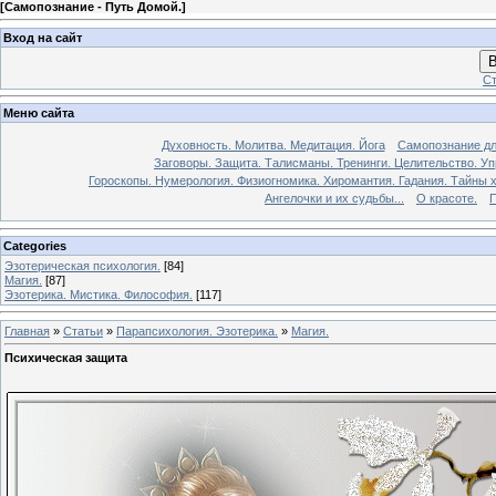
[
Самопознание - Путь Домой.
]
Вход на сайт
В
Ст
Меню сайта
Духовность. Молитва. Медитация. Йога
Самопознание дл
Заговоры. Защита. Талисманы. Тренинги. Целительство. У
Гороскопы. Нумерология. Физиогномика. Хиромантия. Гадания. Тайны х
Ангелочки и их судьбы...
О красоте.
П
Categories
Эзотерическая психология.
[84]
Магия.
[87]
Эзотерика. Мистика. Философия.
[117]
Главная
»
Статьи
»
Парапсихология. Эзотерика.
»
Магия.
Психическая защита