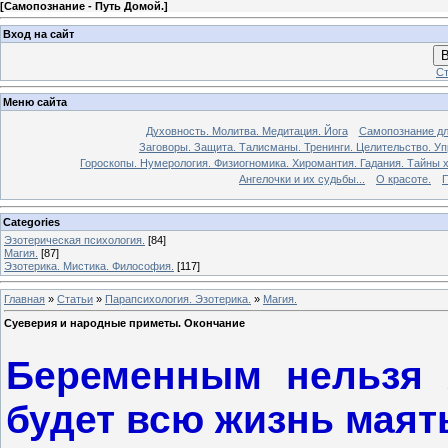
[
Самопознание - Путь Домой.
]
Вход на сайт
В
Ст
Меню сайта
Духовность. Молитва. Медитация. Йога
Самопознание дл
Заговоры. Защита. Талисманы. Тренинги. Целительство. У
Гороскопы. Нумерология. Физиогномика. Хиромантия. Гадания. Тайны х
Ангелочки и их судьбы...
О красоте.
П
Categories
Эзотерическая психология.
[84]
Магия.
[87]
Эзотерика. Мистика. Философия.
[117]
Главная
»
Статьи
»
Парапсихология. Эзотерика.
»
Магия.
Суеверия и народные приметы. Окончание
Беременным нельзя 
будет всю жизнь маят