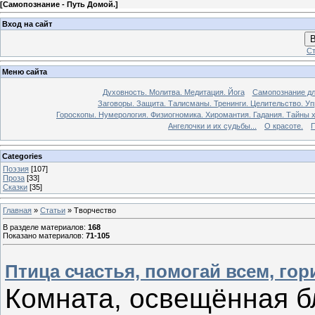
[
Самопознание - Путь Домой.
]
Вход на сайт
В
Ст
Меню сайта
Духовность. Молитва. Медитация. Йога
Самопознание дл
Заговоры. Защита. Талисманы. Тренинги. Целительство. У
Гороскопы. Нумерология. Физиогномика. Хиромантия. Гадания. Тайны х
Ангелочки и их судьбы...
О красоте.
П
Categories
Поэзия
[107]
Проза
[33]
Сказки
[35]
Главная
»
Статьи
» Творчество
В разделе материалов
:
168
Показано материалов
:
71-105
Птица счастья, помогай всем, го
Комната, освещённая б