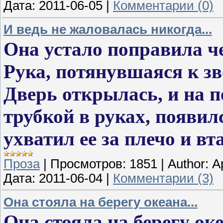
Дата:
2011-06-05
|
Комментарии (0)
И ведь не жаловалась никогда...
Она устало поправила че
Рука, потянувшаяся к зв
Дверь открылась, и на 
трубкой в руках, появил
ухватил ее за плечо и в
Проза
|
Просмотров:
1851
|
Author:
А
Дата:
2011-06-04
|
Комментарии (3)
Она стояла на берегу океана...
Она стояла на берегу о