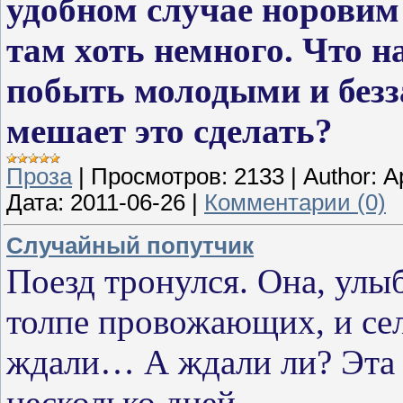
удобном случае норовим
там хоть немного. Что н
побыть молодыми и безз
мешает это сделать?
Проза
|
Просмотров:
2133
|
Author:
А
Дата:
2011-06-26
|
Комментарии (0)
Случайный попутчик
Поезд тронулся. Она, улы
толпе провожающих, и сел
ждали… А ждали ли? Эта м
несколько дней.