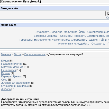
[
Самопознание - Путь Домой.
]
Вход на сайт
В
Ст
Меню сайта
Духовность. Молитва. Медитация. Йога
Самопознание дл
Заговоры. Защита. Талисманы. Тренинги. Целительство. У
Гороскопы. Нумерология. Физиогномика. Хиромантия. Гадания. Тайны х
Ангелочки и их судьбы...
О красоте.
П
Главная
»
Тесты
»
Парапсихология.
» Доверяете ли вы интуиции?
Юмор
[5]
Парапсихология.
[11]
Мистика. Легенда.
[11]
Психология
[17]
Разное
[9]
Карьера. Деньги.
[6]
Секс
[3]
Жизненная философия
[6]
Отношения. Общение
[8]
Любовь
[7]
Доверяете ли вы интуиции?
Представьте, что перед Вами судьба поставила выбор. Как Вы будете принимать реше
результаты теста Вы можете на http://duhovnyyput.ucoz.com/forum/2-9-1