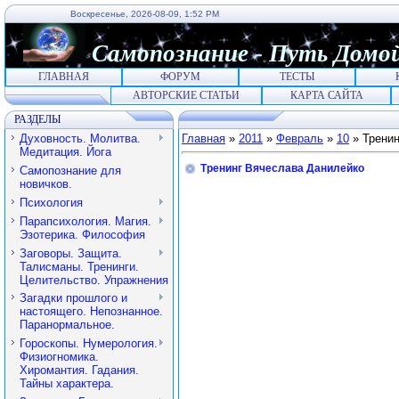
Воскресенье, 2026-08-09, 1:52 PM
Самопознание
-
Путь
Домо
ГЛАВНАЯ
ФОРУМ
ТЕСТЫ
АВТОРСКИЕ СТАТЬИ
КАРТА САЙТА
РАЗДЕЛЫ
Духовность. Молитва.
Главная
»
2011
»
Февраль
»
10
» Тренин
Медитация. Йога
Тренинг Вячеслава Данилейко
Самопознание для
новичков.
Психология
Парапсихология. Магия.
Эзотерика. Философия
Заговоры. Защита.
Талисманы. Тренинги.
Целительство. Упражнения
Загадки прошлого и
настоящего. Непознанное.
Паранормальное.
Гороскопы. Нумерология.
Физиогномика.
Хиромантия. Гадания.
Тайны характера.