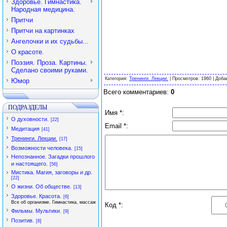
Здоровье. Гимнастика.
Народная медицина.
Притчи
Притчи на картинках
Ангелочки и их судьбы...
О красоте.
Поэзия. Проза. Картины.
Сделано своими руками.
Категория
:
Тренинги. Лекции.
|
Просмотров
: 1960 |
Доба
Юмор
Всего комментариев
:
0
ПОДРАЗДЕЛЫ
Имя *:
О духовности.
[22]
Email *:
Медитация
[41]
Тренинги. Лекции.
[17]
Возможности человека.
[15]
Непознанное. Загадки прошлого
и настоящего.
[56]
Мистика. Магия, заговоры и др.
[22]
О жизни. Об обществе.
[13]
Здоровье. Красота.
[6]
Все об организме. Гимнастика, массаж
Код *:
Фильмы. Мультики.
[9]
Позитив.
[8]