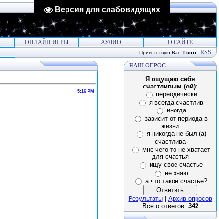
Версия для слабовидящих
ОНЛАЙН ИГРЫ
АУДИО
О САЙТЕ
RSS
Приветствую Вас
,
Гость
НАШ ОПРОС
Я ощущаю себя
счастливым (ой):
5:16 PM
переодически
я всегда счастлив
иногда
зависит от периода в
жизни
я никогда не был (а)
счастлива
мне чего-то не хватает
для счастья
ищу свое счастье
не знаю
а что такое счастье?
Результаты
|
Архив опросов
Всего ответов:
342