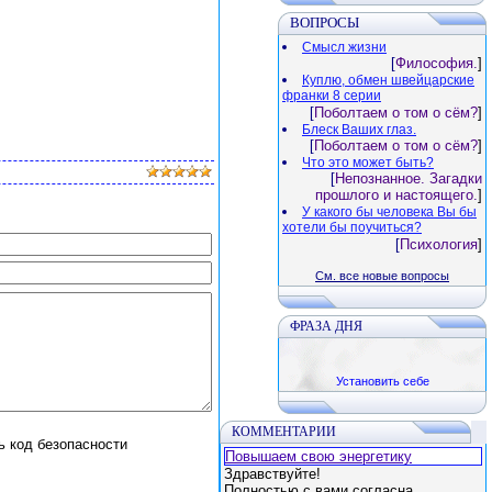
ВОПРОСЫ
Смысл жизни
[
Философия.
]
Куплю, обмен швейцарские
франки 8 серии
[
Поболтаем о том о сём?
]
Блеск Ваших глаз.
[
Поболтаем о том о сём?
]
Что это может быть?
[
Непознанное. Загадки
прошлого и настоящего.
]
У какого бы человека Вы бы
хотели бы поучиться?
[
Психология
]
См. все новые вопросы
ФРАЗА ДНЯ
Установить себе
КОММЕНТАРИИ
Повышаем свою энергетику
Здравствуйте!
Полностью с вами согласна,