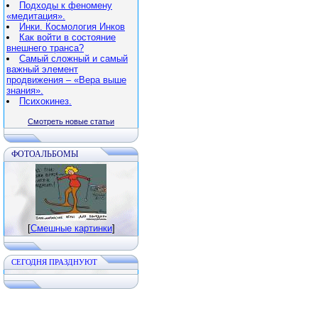
Подходы к феномену
«медитация».
Инки. Космология Инков
Как войти в состояние
внешнего транса?
Самый сложный и самый
важный элемент
продвижения – «Вера выше
знания».
Психокинез.
Смотреть новые статьи
ФОТОАЛЬБОМЫ
[
Смешные картинки
]
CЕГОДНЯ ПРАЗДНУЮТ