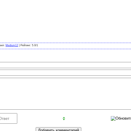
вил
:
Medium12
|
Рейтинг
:
5.0
/
1