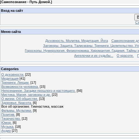
[
Самопознание - Путь Домой.
]
Вход на сайт
В
Ст
Меню сайта
Духовность. Молитва. Медитация. Йога
Самопознание дл
Заговоры. Защита. Талисманы. Тренинги. Целительство. У
Гороскопы. Нумерология. Физиогномика. Хиромантия. Гадания. Тайны х
Ангелочки и их судьбы...
О красоте.
П
Categories
О духовности.
[22]
Медитация
[41]
Тренинги. Лекции.
[17]
Возможности человека.
[15]
Непознанное. Загадки прошлого и настоящего.
[56]
Мистика. Магия, заговоры и др.
[22]
О жизни. Об обществе.
[13]
Здоровье. Красота.
[6]
Все об организме. Гимнастика, массаж
Фильмы. Мультики.
[9]
Позитив.
[8]
Творчество.
[12]
Юмор.
[6]
Музыка.
[18]
Аудио
[27]