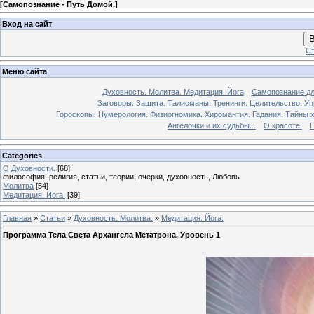
[
Самопознание - Путь Домой.
]
Вход на сайт
В
Ст
Меню сайта
Духовность. Молитва. Медитация. Йога
Самопознание дл
Заговоры. Защита. Талисманы. Тренинги. Целительство. У
Гороскопы. Нумерология. Физиогномика. Хиромантия. Гадания. Тайны х
Ангелочки и их судьбы...
О красоте.
П
Categories
О Духовности.
[68]
философия, религия, статьи, теории, очерки, духовность, Любовь
Молитва
[54]
Медитация. Йога.
[39]
Главная
»
Статьи
»
Духовность. Молитва.
»
Медитация. Йога.
Программа Тела Света Архангела Метатрона. Уровень 1