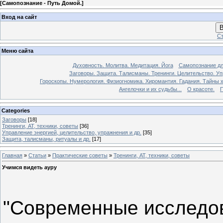
[
Самопознание - Путь Домой.
]
Вход на сайт
В
Ст
Меню сайта
Духовность. Молитва. Медитация. Йога
Самопознание дл
Заговоры. Защита. Талисманы. Тренинги. Целительство. У
Гороскопы. Нумерология. Физиогномика. Хиромантия. Гадания. Тайны х
Ангелочки и их судьбы...
О красоте.
П
Categories
Заговоры
[18]
Тренинги, АТ, техники, советы
[36]
Управление энергией, целительство, упражнения и др.
[35]
Защита, талисманы, ритуалы и др.
[17]
Главная
»
Статьи
»
Практические советы
»
Тренинги, АТ, техники, советы
Учимся видеть ауру
"Современные исследо