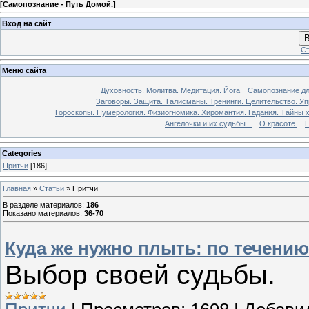
[
Самопознание - Путь Домой.
]
Вход на сайт
В
Ст
Меню сайта
Духовность. Молитва. Медитация. Йога
Самопознание дл
Заговоры. Защита. Талисманы. Тренинги. Целительство. У
Гороскопы. Нумерология. Физиогномика. Хиромантия. Гадания. Тайны х
Ангелочки и их судьбы...
О красоте.
П
Categories
Притчи
[186]
Главная
»
Статьи
» Притчи
В разделе материалов
:
186
Показано материалов
:
36-70
Куда же нужно плыть: по течени
Выбор своей судьбы.