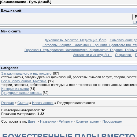
[
Самопознание - Путь Домой.
]
Вход на сайт
В
Ст
Меню сайта
Духовность. Молитва. Медитация. Йога
Самопознание дл
Заговоры. Защита. Талисманы. Тренинги. Целительство. У
Гороскопы. Нумерология. Физиогномика. Хиромантия. Гадания. Тайны х
Ангелочки и их судьбы...
О красоте.
П
Categories
Загадки прошлого и настоящего.
[97]
статьи, мифы, загадки древних цивилизаций, рассказы, "мысли вслух", теории, гипотез
Все о непознанном. Мистика.
[95]
теории, гипотезы, собственные взгляды на все, что связанно с непознанным, мистико
Истории из жизни
[31]
Грядущее человечество...
[32]
Главная
»
Статьи
»
Непознанное.
» Грядущее человечество...
В категории материалов
:
32
Показано материалов
:
1-32
Сортировать по
:
Дате
·
Названию
·
Рейтингу
·
Комментариям
·
Просмотрам
БОЖЕСТВЕННЫЕ ПАРЫ ВМЕСТО 