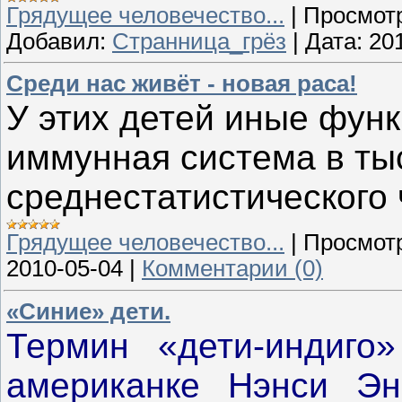
Грядущее человечество...
|
Просмот
Добавил:
Странница_грёз
|
Дата:
20
Среди нас живёт - новая раса!
У этих детей иные функ
иммунная система в тыс
среднестатистического 
Грядущее человечество...
|
Просмот
2010-05-04
|
Комментарии (0)
«Синие» дети.
Термин «дети-индиго»
американке Нэнси Эн