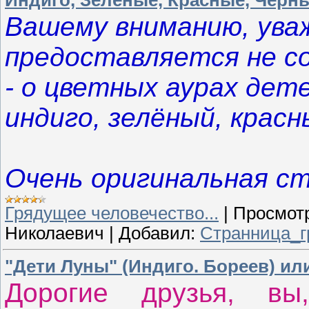
Вашему вниманию, ува
предоставляется не с
- о цветных аурах дет
индиго, зелёный, красн
Очень оригинальная с
Грядущее человечество...
|
Просмот
Николаевич
|
Добавил:
Странница_г
"Дети Луны" (Индиго. Бореев) ил
Дорогие друзья, вы