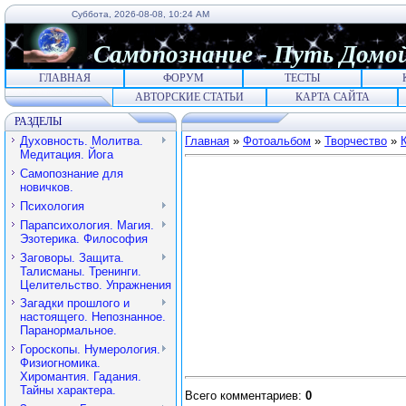
Суббота, 2026-08-08, 10:24 AM
Самопознание
-
Путь
Домо
ГЛАВНАЯ
ФОРУМ
ТЕСТЫ
АВТОРСКИЕ СТАТЬИ
КАРТА САЙТА
РАЗДЕЛЫ
Духовность. Молитва.
Главная
»
Фотоальбом
»
Творчество
»
Медитация. Йога
Самопознание для
новичков.
Психология
Парапсихология. Магия.
Эзотерика. Философия
Заговоры. Защита.
Талисманы. Тренинги.
Целительство. Упражнения
Загадки прошлого и
настоящего. Непознанное.
Паранормальное.
Гороскопы. Нумерология.
Физиогномика.
Хиромантия. Гадания.
Тайны характера.
Всего комментариев
:
0