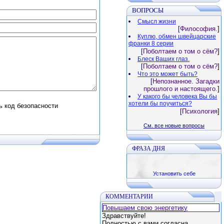
ВОПРОСЫ
Смысл жизни
[
Философия.
]
Куплю, обмен швейцарские
франки 8 серии
[
Поболтаем о том о сём?
]
Блеск Ваших глаз.
[
Поболтаем о том о сём?
]
Что это может быть?
[
Непознанное. Загадки
прошлого и настоящего.
]
У какого бы человека Вы бы
хотели бы поучиться?
[
Психология
]
См. все новые вопросы
ФРАЗА ДНЯ
Установить себе
КОММЕНТАРИИ
Повышаем свою энергетику
Здравствуйте!
Полностью с вами согласна,