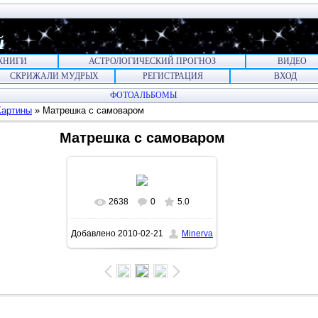
й
КНИГИ
АСТРОЛОГИЧЕСКИЙ ПРОГНОЗ
ВИДЕО
СКРИЖАЛИ МУДРЫХ
РЕГИСТРАЦИЯ
ВХОД
ФОТОАЛЬБОМЫ
Картины
» Матрешка с самоваром
Матрешка с самоваром
2638
0
5.0
В реальном размере
Добавлено
2010-02-21
Minerva
902x900
/ 286.6Kb