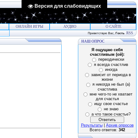
Версия для слабовидящих
ОНЛАЙН ИГРЫ
АУДИО
О САЙТЕ
RSS
Приветствую Вас
,
Гость
НАШ ОПРОС
Я ощущаю себя
счастливым (ой):
переодически
я всегда счастлив
иногда
зависит от периода в
жизни
я никогда не был (а)
счастлива
мне чего-то не хватает
для счастья
ищу свое счастье
не знаю
а что такое счастье?
Результаты
|
Архив опросов
Всего ответов:
342