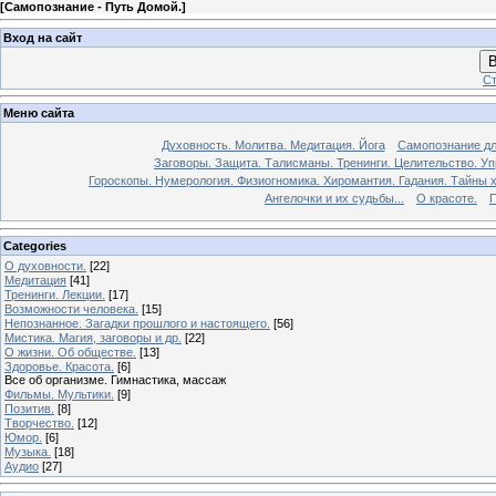
[
Самопознание - Путь Домой.
]
Вход на сайт
В
Ст
Меню сайта
Духовность. Молитва. Медитация. Йога
Самопознание дл
Заговоры. Защита. Талисманы. Тренинги. Целительство. У
Гороскопы. Нумерология. Физиогномика. Хиромантия. Гадания. Тайны х
Ангелочки и их судьбы...
О красоте.
П
Categories
О духовности.
[22]
Медитация
[41]
Тренинги. Лекции.
[17]
Возможности человека.
[15]
Непознанное. Загадки прошлого и настоящего.
[56]
Мистика. Магия, заговоры и др.
[22]
О жизни. Об обществе.
[13]
Здоровье. Красота.
[6]
Все об организме. Гимнастика, массаж
Фильмы. Мультики.
[9]
Позитив.
[8]
Творчество.
[12]
Юмор.
[6]
Музыка.
[18]
Аудио
[27]