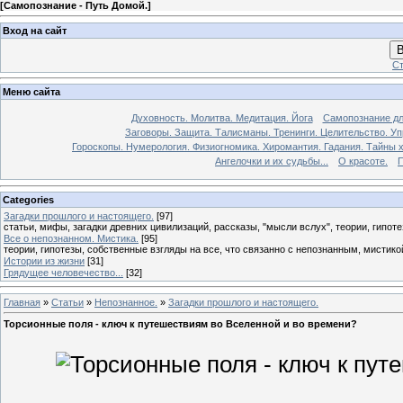
[
Самопознание - Путь Домой.
]
Вход на сайт
В
Ст
Меню сайта
Духовность. Молитва. Медитация. Йога
Самопознание дл
Заговоры. Защита. Талисманы. Тренинги. Целительство. У
Гороскопы. Нумерология. Физиогномика. Хиромантия. Гадания. Тайны х
Ангелочки и их судьбы...
О красоте.
П
Categories
Загадки прошлого и настоящего.
[97]
статьи, мифы, загадки древних цивилизаций, рассказы, "мысли вслух", теории, гипотез
Все о непознанном. Мистика.
[95]
теории, гипотезы, собственные взгляды на все, что связанно с непознанным, мистико
Истории из жизни
[31]
Грядущее человечество...
[32]
Главная
»
Статьи
»
Непознанное.
»
Загадки прошлого и настоящего.
Торсионные поля - ключ к путешествиям во Вселенной и во времени?